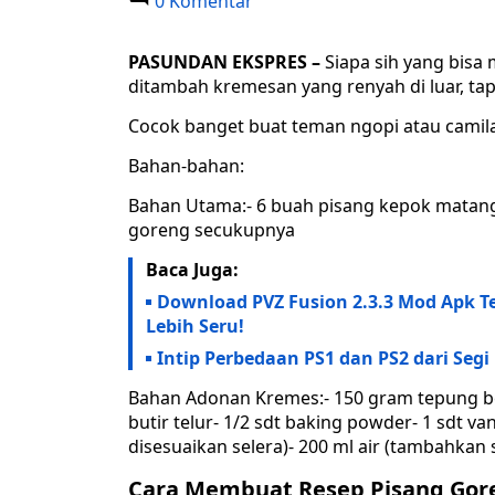
0 Komentar
PASUNDAN EKSPRES –
Siapa sih yang bisa 
ditambah kremesan yang renyah di luar, tap
Cocok banget buat teman ngopi atau camila
Bahan-bahan:
Bahan Utama:- 6 buah pisang kepok matang (
goreng secukupnya
Baca Juga:
Download PVZ Fusion 2.3.3 Mod Apk T
Lebih Seru!
Intip Perbedaan PS1 dan PS2 dari Seg
Bahan Adonan Kremes:- 150 gram tepung be
butir telur- 1/2 sdt baking powder- 1 sdt va
disesuaikan selera)- 200 ml air (tambahkan 
Cara Membuat Resep Pisang Gor