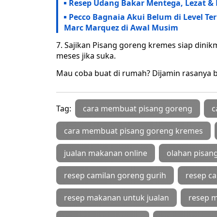
Resep Udang Bakar Mentega, Lezat &
Pecco Bagnaia Akui Belum di Level Te
Marc Marquez di Awal Musim
7. Sajikan Pisang goreng kremes siap dinikm
meses jika suka.
Mau coba buat di rumah? Dijamin rasanya b
Tag:
cara membuat pisang goreng
c
cara membuat pisang goreng kremes
jualan makanan online
olahan pisan
resep camilan goreng gurih
resep c
resep makanan untuk jualan
resep m