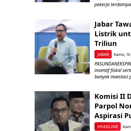
pekerja terdampa
Jabar Tawa
Listrik un
Triliun
JABAR
Kamis, 16 
PASUNDANEKSPRES
insentif fiskal s
banyak investasi 
Komisi II
Parpol No
Aspirasi P
HEADLINE
Kami