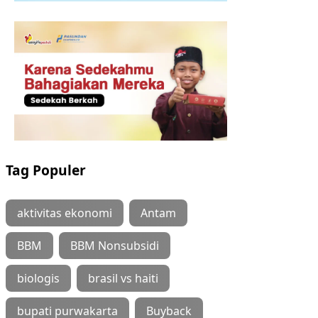
Tag Populer
aktivitas ekonomi
Antam
BBM
BBM Nonsubsidi
biologis
brasil vs haiti
bupati purwakarta
Buyback