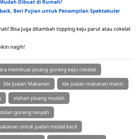
 Mudah Dibuat di Rumah!
rbaik, Beri Pujian untuk Penampilan Spektakuler
ati! Bisa juga ditambah topping keju parut atau cokelat
ikin nagih!
ara membuat pisang goreng keju cokelat
Ide Jualan Makanan
ide jualan makanan manis
g
olahan pisang mudah
amilan goreng renyah
akanan untuk jualan modal kecil