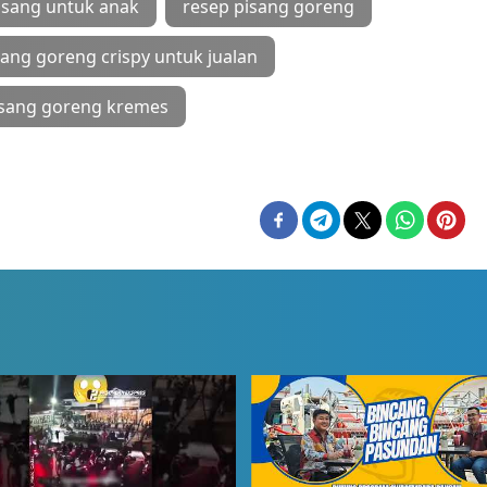
isang untuk anak
resep pisang goreng
sang goreng crispy untuk jualan
isang goreng kremes