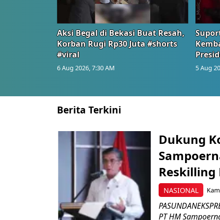
Aksi Begal di Bekasi Buat Resah,
Suport
Korban Rugi Rp30 Juta #shorts
Kemba
#viral
Presid
6 Aug 2026, 7:30 AM
5 Aug 20
Berita Terkini
Dukung K
Sampoerna
Reskilling
NASIONAL
Kami
PASUNDANEKSPRES
PT HM Sampoerna