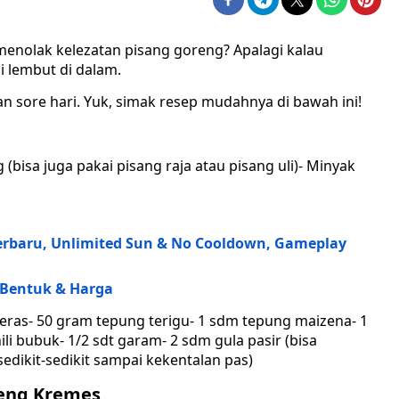
menolak kelezatan pisang goreng? Apalagi kalau
i lembut di dalam.
n sore hari. Yuk, simak resep mudahnya di bawah ini!
bisa juga pakai pisang raja atau pisang uli)- Minyak
erbaru, Unlimited Sun & No Cooldown, Gameplay
i Bentuk & Harga
ras- 50 gram tepung terigu- 1 sdm tepung maizena- 1
nili bubuk- 1/2 sdt garam- 2 sdm gula pasir (bisa
sedikit-sedikit sampai kekentalan pas)
eng Kremes