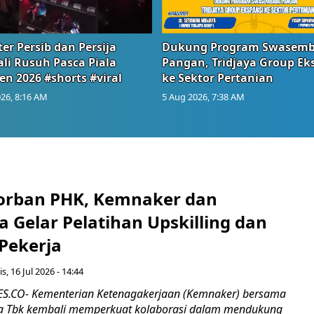
er Persib dan Persija
Dukung Program Swasem
li Rusuh Pasca Piala
Pangan, Tridjaya Group Ek
en 2026 #shorts #viral
ke Sektor Pertanian
26, 8:16 AM
5 Aug 2026, 7:38 AM
orban PHK, Kemnaker dan
 Gelar Pelatihan Upskilling dan
 Pekerja
s, 16 Jul 2026 - 14:44
.CO- Kementerian Ketenagakerjaan (Kemnaker) bersama
 Tbk kembali memperkuat kolaborasi dalam mendukung