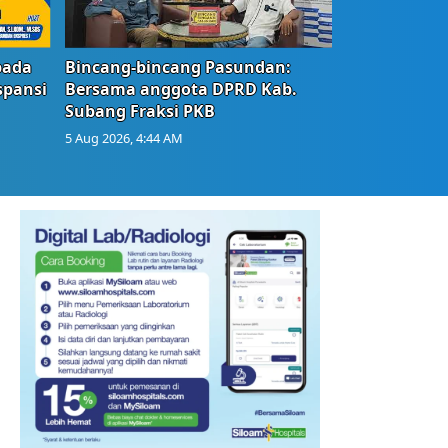
bada
Bincang-bincang Pasundan:
spansi
Bersama anggota DPRD Kab.
Subang Fraksi PKB
5 Aug 2026, 4:44 AM