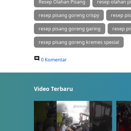
Resep Olahan Pisang
resep olahan p
resep pisang goreng crispy
resep pi
resep pisang goreng garing
resep p
resep pisang goreng kremes spesial
0 Komentar
Video Terbaru