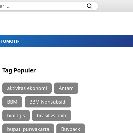
OTOMOTIF
Tag Populer
aktivitas ekonomi
Antam
BBM
BBM Nonsubsidi
biologis
brasil vs haiti
bupati purwakarta
Buyback