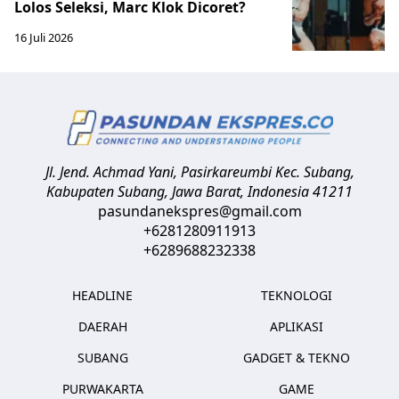
Lolos Seleksi, Marc Klok Dicoret?
16 Juli 2026
Jl. Jend. Achmad Yani, Pasirkareumbi
Kec. Subang,
Kabupaten Subang, Jawa Barat
,
Indonesia
41211
pasundanekspres@gmail.com
+6281280911913
+6289688232338
HEADLINE
TEKNOLOGI
DAERAH
APLIKASI
SUBANG
GADGET & TEKNO
PURWAKARTA
GAME