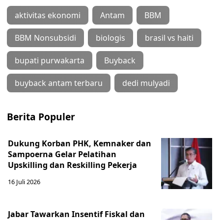
aktivitas ekonomi
Antam
BBM
BBM Nonsubsidi
biologis
brasil vs haiti
bupati purwakarta
Buyback
buyback antam terbaru
dedi mulyadi
Berita Populer
Dukung Korban PHK, Kemnaker dan
Sampoerna Gelar Pelatihan
Upskilling dan Reskilling Pekerja
16 Juli 2026
Jabar Tawarkan Insentif Fiskal dan