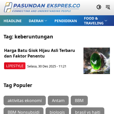
FOOD &
HEADLINE
DAERAH
PENDIDIKAN
TRAVELING
Tag:
keberuntungan
Harga Batu Giok Hijau Asli Terbaru
dan Faktor Penentu
LIFESTYLE
Selasa, 30 Des 2025 - 11:21
Tag Populer
aktivitas ekonomi
Antam
BBM
BBM Nonsubsidi
biologis
brasil vs haiti