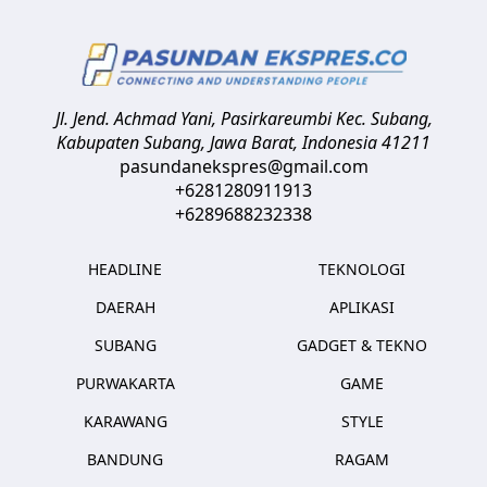
Jl. Jend. Achmad Yani, Pasirkareumbi
Kec. Subang,
Kabupaten Subang, Jawa Barat
,
Indonesia
41211
pasundanekspres@gmail.com
+6281280911913
+6289688232338
HEADLINE
TEKNOLOGI
DAERAH
APLIKASI
SUBANG
GADGET & TEKNO
PURWAKARTA
GAME
KARAWANG
STYLE
BANDUNG
RAGAM