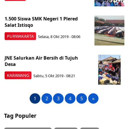
1.500 Siswa SMK Negeri 1 Plered
Salat Istisqo
PURWAKARTA
Selasa, 8 Okt 2019 - 08:06
JNE Salurkan Air Bersih di Tujuh
Desa
KARAWANG
Sabtu, 5 Okt 2019 - 08:21
1
2
3
4
5
»
Tag Populer