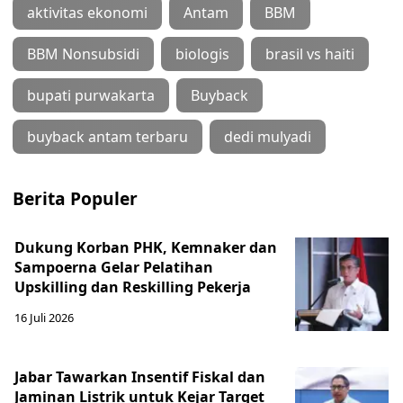
aktivitas ekonomi
Antam
BBM
BBM Nonsubsidi
biologis
brasil vs haiti
bupati purwakarta
Buyback
buyback antam terbaru
dedi mulyadi
Berita Populer
Dukung Korban PHK, Kemnaker dan
Sampoerna Gelar Pelatihan
Upskilling dan Reskilling Pekerja
16 Juli 2026
Jabar Tawarkan Insentif Fiskal dan
Jaminan Listrik untuk Kejar Target