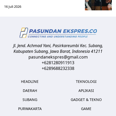
16 Juli 2026
Jl. Jend. Achmad Yani, Pasirkareumbi
Kec. Subang,
Kabupaten Subang, Jawa Barat
,
Indonesia
41211
pasundanekspres@gmail.com
+6281280911913
+6289688232338
HEADLINE
TEKNOLOGI
DAERAH
APLIKASI
SUBANG
GADGET & TEKNO
PURWAKARTA
GAME