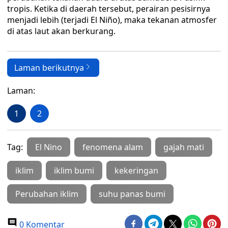
tropis. Ketika di daerah tersebut, perairan pesisirnya
menjadi lebih (terjadi El Niño), maka tekanan atmosfer
di atas laut akan berkurang.
Laman berikutnya
Laman:
1
2
Tag:
El Nino
fenomena alam
gajah mati
iklim
iklim bumi
kekeringan
Perubahan iklim
suhu panas bumi
0 Komentar