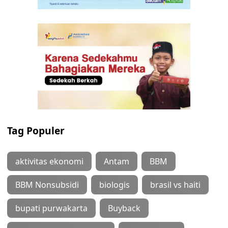
Tag Populer
aktivitas ekonomi
Antam
BBM
BBM Nonsubsidi
biologis
brasil vs haiti
bupati purwakarta
Buyback