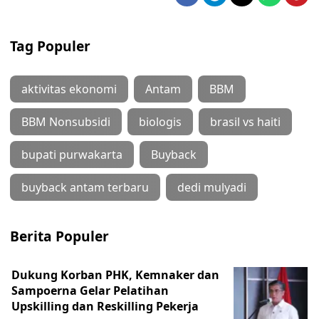
Tag Populer
aktivitas ekonomi
Antam
BBM
BBM Nonsubsidi
biologis
brasil vs haiti
bupati purwakarta
Buyback
buyback antam terbaru
dedi mulyadi
Berita Populer
Dukung Korban PHK, Kemnaker dan
Sampoerna Gelar Pelatihan
Upskilling dan Reskilling Pekerja