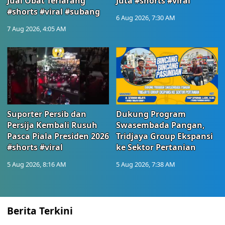
Jual Obat Terlarang
Juta #shorts #viral
#shorts #viral #subang
6 Aug 2026, 7:30 AM
7 Aug 2026, 4:05 AM
Suporter Persib dan
Dukung Program
Persija Kembali Rusuh
Swasembada Pangan,
Pasca Piala Presiden 2026
Tridjaya Group Ekspansi
#shorts #viral
ke Sektor Pertanian
5 Aug 2026, 8:16 AM
5 Aug 2026, 7:38 AM
Berita Terkini