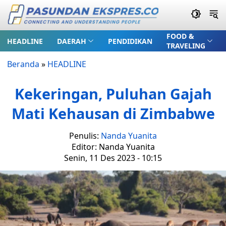
FOOD &
HEADLINE
DAERAH
PENDIDIKAN
TRAVELING
Beranda
»
HEADLINE
Kekeringan, Puluhan Gajah
Mati Kehausan di Zimbabwe
Penulis:
Nanda Yuanita
Editor: Nanda Yuanita
Senin, 11 Des 2023 - 10:15