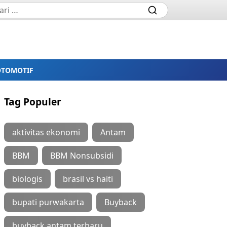
OTOMOTIF
Tag Populer
aktivitas ekonomi
Antam
BBM
BBM Nonsubsidi
biologis
brasil vs haiti
bupati purwakarta
Buyback
buyback antam terbaru