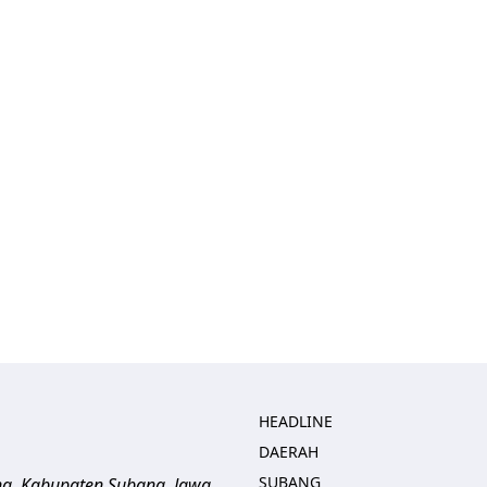
HEADLINE
DAERAH
SUBANG
ng, Kabupaten Subang, Jawa