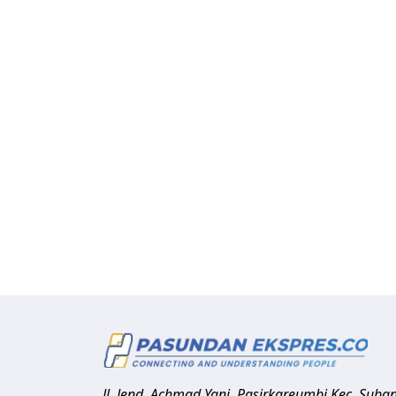
Jl. Jend. Achmad Yani, Pasirkareumbi
Kec. Suba