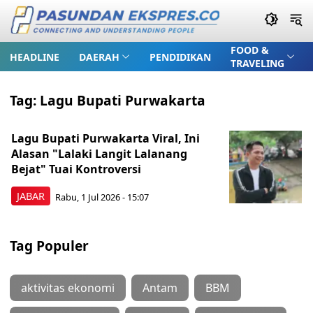
FOOD &
HEADLINE
DAERAH
PENDIDIKAN
TRAVELING
Tag:
Lagu Bupati Purwakarta
Lagu Bupati Purwakarta Viral, Ini
Alasan "Lalaki Langit Lalanang
Bejat" Tuai Kontroversi
JABAR
Rabu, 1 Jul 2026 - 15:07
Tag Populer
aktivitas ekonomi
Antam
BBM