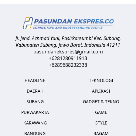
Jl. Jend. Achmad Yani, Pasirkareumbi
Kec. Subang,
Kabupaten Subang, Jawa Barat
,
Indonesia
41211
pasundanekspres@gmail.com
+6281280911913
+6289688232338
HEADLINE
TEKNOLOGI
DAERAH
APLIKASI
SUBANG
GADGET & TEKNO
PURWAKARTA
GAME
KARAWANG
STYLE
BANDUNG
RAGAM