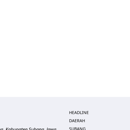
HEADLINE
DAERAH
SUBANG
ng, Kabupaten Subang, Jawa