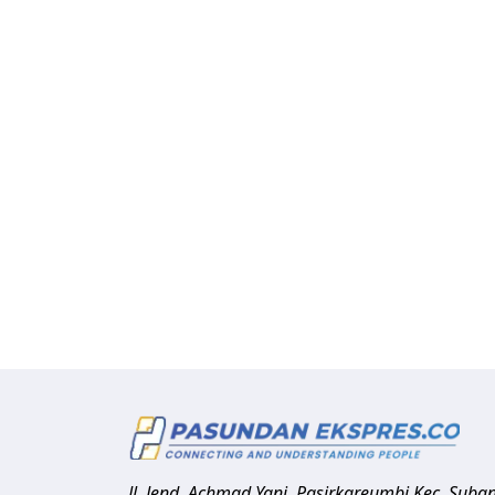
Jl. Jend. Achmad Yani, Pasirkareumbi
Kec. Suba