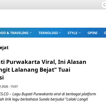
OOD & TRAVELING
TEKNOLOGI
STYLE
OPINI
ejat
i Purwakarta Viral, Ini Alasan
ngit Lalanang Bejat" Tuai
si
l 2026 - 15:07
CO – Lagu Bupati Purwakarta viral di berbagai platform
lah lirik lagu berbahasa Sunda berjudul “Lalaki Langit