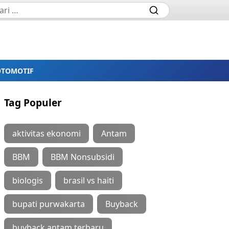
OTOMOTIF
Tag Populer
aktivitas ekonomi
Antam
BBM
BBM Nonsubsidi
biologis
brasil vs haiti
bupati purwakarta
Buyback
buyback antam terbaru