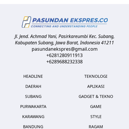
Jl. Jend. Achmad Yani, Pasirkareumbi
Kec. Subang,
Kabupaten Subang, Jawa Barat
,
Indonesia
41211
pasundanekspres@gmail.com
+6281280911913
+6289688232338
HEADLINE
TEKNOLOGI
DAERAH
APLIKASI
SUBANG
GADGET & TEKNO
PURWAKARTA
GAME
KARAWANG
STYLE
BANDUNG
RAGAM