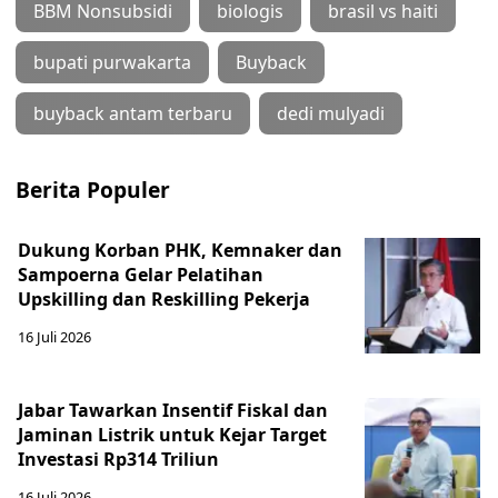
BBM Nonsubsidi
biologis
brasil vs haiti
bupati purwakarta
Buyback
buyback antam terbaru
dedi mulyadi
Berita Populer
Dukung Korban PHK, Kemnaker dan
Sampoerna Gelar Pelatihan
Upskilling dan Reskilling Pekerja
16 Juli 2026
Jabar Tawarkan Insentif Fiskal dan
Jaminan Listrik untuk Kejar Target
Investasi Rp314 Triliun
16 Juli 2026