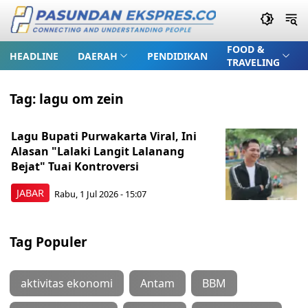
FOOD &
HEADLINE
DAERAH
PENDIDIKAN
TRAVELING
Tag:
lagu om zein
Lagu Bupati Purwakarta Viral, Ini
Alasan "Lalaki Langit Lalanang
Bejat" Tuai Kontroversi
JABAR
Rabu, 1 Jul 2026 - 15:07
Tag Populer
aktivitas ekonomi
Antam
BBM