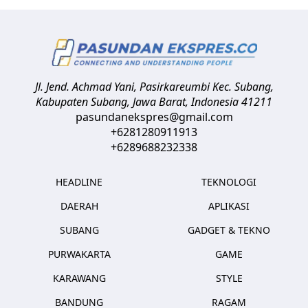
Jl. Jend. Achmad Yani, Pasirkareumbi
Kec. Subang,
Kabupaten Subang, Jawa Barat
,
Indonesia
41211
pasundanekspres@gmail.com
+6281280911913
+6289688232338
HEADLINE
TEKNOLOGI
DAERAH
APLIKASI
SUBANG
GADGET & TEKNO
PURWAKARTA
GAME
KARAWANG
STYLE
BANDUNG
RAGAM