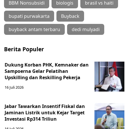
BBM Nonsubsidi
biologis
brasil vs haiti
bupati purwakarta
Buyback
buyback antam terbaru
dedi mulyadi
Berita Populer
Dukung Korban PHK, Kemnaker dan
Sampoerna Gelar Pelatihan
Upskilling dan Reskilling Pekerja
16 Juli 2026
Jabar Tawarkan Insentif Fiskal dan
Jaminan Listrik untuk Kejar Target
Investasi Rp314 Triliun
16 Juli 2026