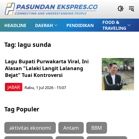
FOOD &
HEADLINE
DAERAH
PENDIDIKAN
TRAVELING
Tag:
lagu sunda
Lagu Bupati Purwakarta Viral, Ini
Alasan "Lalaki Langit Lalanang
Bejat" Tuai Kontroversi
JABAR
Rabu, 1 Jul 2026 - 15:07
Tag Populer
aktivitas ekonomi
Antam
BBM