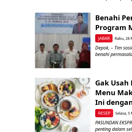
Benahi Per
Program M
JABAR
Rabu, 28 
Depok, – Tim sosi
benahi permasala
Gak Usah 
Menu Maka
Ini dengan
RESEP
Selasa, 5
PASUNDAN EKSPRES
penting dalam se