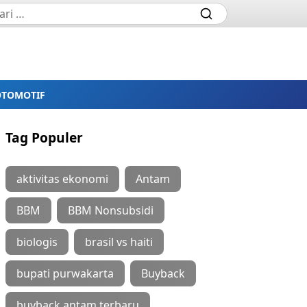
OTOMOTIF
Tag Populer
aktivitas ekonomi
Antam
BBM
BBM Nonsubsidi
biologis
brasil vs haiti
bupati purwakarta
Buyback
buyback antam terbaru