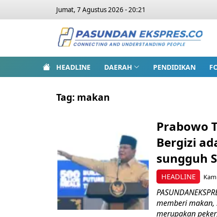
Jumat, 7 Agustus 2026 - 20:21
HEADLINE
DAERAH
PENDIDIKAN
F
Tag:
makan
Prabowo T
Bergizi ad
sungguh S
HEADLINE
Kami
PASUNDANEKSPRES
memberi makan, s
merupakan pekerj