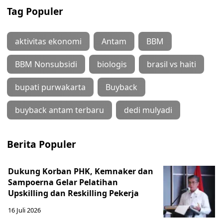
Tag Populer
aktivitas ekonomi
Antam
BBM
BBM Nonsubsidi
biologis
brasil vs haiti
bupati purwakarta
Buyback
buyback antam terbaru
dedi mulyadi
Berita Populer
Dukung Korban PHK, Kemnaker dan
Sampoerna Gelar Pelatihan
Upskilling dan Reskilling Pekerja
16 Juli 2026