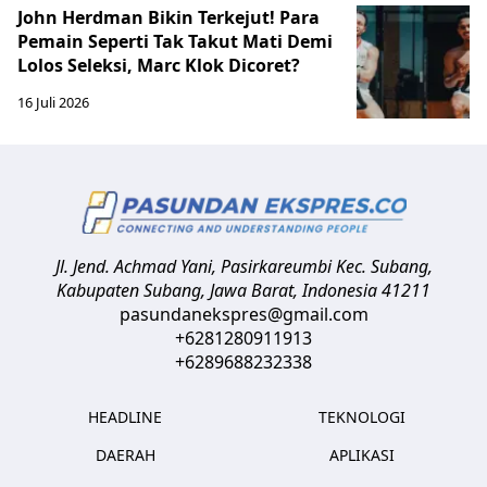
John Herdman Bikin Terkejut! Para
Pemain Seperti Tak Takut Mati Demi
Lolos Seleksi, Marc Klok Dicoret?
16 Juli 2026
Jl. Jend. Achmad Yani, Pasirkareumbi
Kec. Subang,
Kabupaten Subang, Jawa Barat
,
Indonesia
41211
pasundanekspres@gmail.com
+6281280911913
+6289688232338
HEADLINE
TEKNOLOGI
DAERAH
APLIKASI