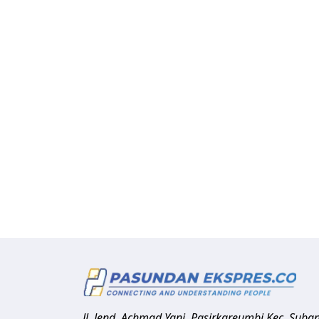
Jl. Jend. Achmad Yani, Pasirkareumbi
Kec. Suba