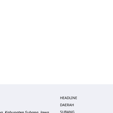
HEADLINE
DAERAH
SUBANG
ng, Kabupaten Subang, Jawa