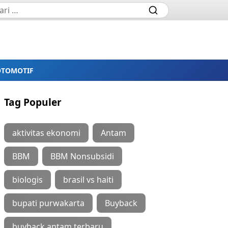
OTOMOTIF
Tag Populer
aktivitas ekonomi
Antam
BBM
BBM Nonsubsidi
biologis
brasil vs haiti
bupati purwakarta
Buyback
buyback antam terbaru