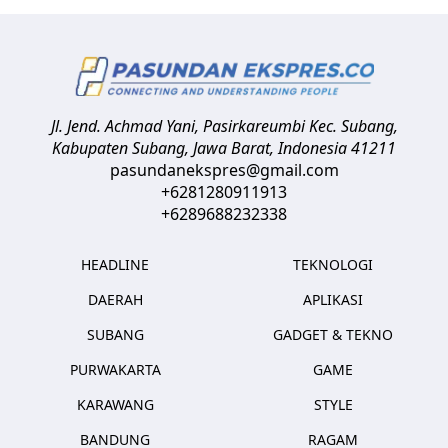
Jl. Jend. Achmad Yani, Pasirkareumbi
Kec. Subang,
Kabupaten Subang, Jawa Barat
,
Indonesia
41211
pasundanekspres@gmail.com
+6281280911913
+6289688232338
HEADLINE
TEKNOLOGI
DAERAH
APLIKASI
SUBANG
GADGET & TEKNO
PURWAKARTA
GAME
KARAWANG
STYLE
BANDUNG
RAGAM