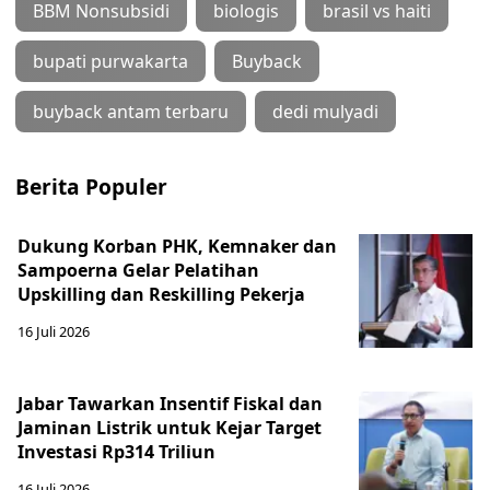
BBM Nonsubsidi
biologis
brasil vs haiti
bupati purwakarta
Buyback
buyback antam terbaru
dedi mulyadi
Berita Populer
Dukung Korban PHK, Kemnaker dan
Sampoerna Gelar Pelatihan
Upskilling dan Reskilling Pekerja
16 Juli 2026
Jabar Tawarkan Insentif Fiskal dan
Jaminan Listrik untuk Kejar Target
Investasi Rp314 Triliun
16 Juli 2026