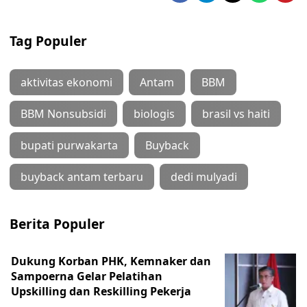
Tag Populer
aktivitas ekonomi
Antam
BBM
BBM Nonsubsidi
biologis
brasil vs haiti
bupati purwakarta
Buyback
buyback antam terbaru
dedi mulyadi
Berita Populer
Dukung Korban PHK, Kemnaker dan
Sampoerna Gelar Pelatihan
Upskilling dan Reskilling Pekerja