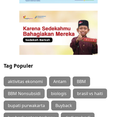
Tag Populer
aktivitas ekonomi
Antam
BBM
BBM Nonsubsidi
biologis
brasil vs haiti
bupati purwakarta
Buyback