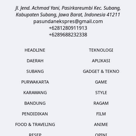
Jl. Jend. Achmad Yani, Pasirkareumbi
Kec. Subang,
Kabupaten Subang, Jawa Barat
,
Indonesia
41211
pasundanekspres@gmail.com
+6281280911913
+6289688232338
HEADLINE
TEKNOLOGI
DAERAH
APLIKASI
SUBANG
GADGET & TEKNO
PURWAKARTA
GAME
KARAWANG
STYLE
BANDUNG
RAGAM
PENDIDIKAN
FILM
FOOD & TRAVELING
ANIME
RESEP
OPINI