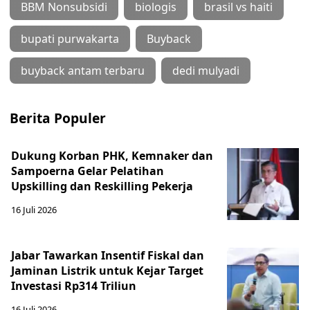
BBM Nonsubsidi
biologis
brasil vs haiti
bupati purwakarta
Buyback
buyback antam terbaru
dedi mulyadi
Berita Populer
Dukung Korban PHK, Kemnaker dan
Sampoerna Gelar Pelatihan
Upskilling dan Reskilling Pekerja
16 Juli 2026
Jabar Tawarkan Insentif Fiskal dan
Jaminan Listrik untuk Kejar Target
Investasi Rp314 Triliun
16 Juli 2026