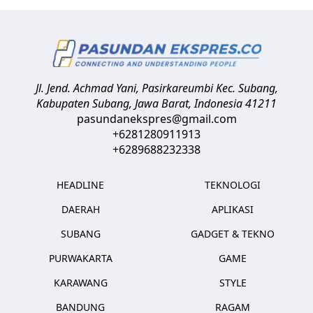
Jl. Jend. Achmad Yani, Pasirkareumbi
Kec. Subang,
Kabupaten Subang, Jawa Barat
,
Indonesia
41211
pasundanekspres@gmail.com
+6281280911913
+6289688232338
HEADLINE
TEKNOLOGI
DAERAH
APLIKASI
SUBANG
GADGET & TEKNO
PURWAKARTA
GAME
KARAWANG
STYLE
BANDUNG
RAGAM