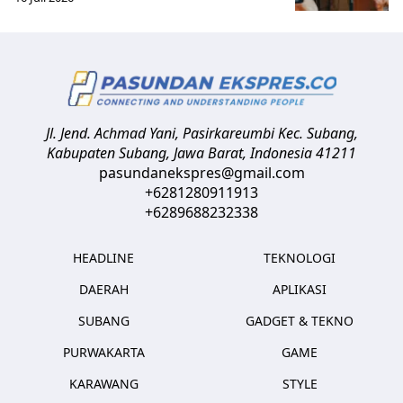
Jl. Jend. Achmad Yani, Pasirkareumbi
Kec. Subang,
Kabupaten Subang, Jawa Barat
,
Indonesia
41211
pasundanekspres@gmail.com
+6281280911913
+6289688232338
HEADLINE
TEKNOLOGI
DAERAH
APLIKASI
SUBANG
GADGET & TEKNO
PURWAKARTA
GAME
KARAWANG
STYLE