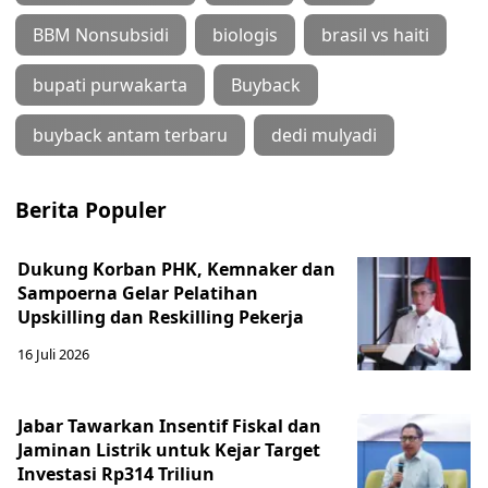
BBM Nonsubsidi
biologis
brasil vs haiti
bupati purwakarta
Buyback
buyback antam terbaru
dedi mulyadi
Berita Populer
Dukung Korban PHK, Kemnaker dan
Sampoerna Gelar Pelatihan
Upskilling dan Reskilling Pekerja
16 Juli 2026
Jabar Tawarkan Insentif Fiskal dan
Jaminan Listrik untuk Kejar Target
Investasi Rp314 Triliun