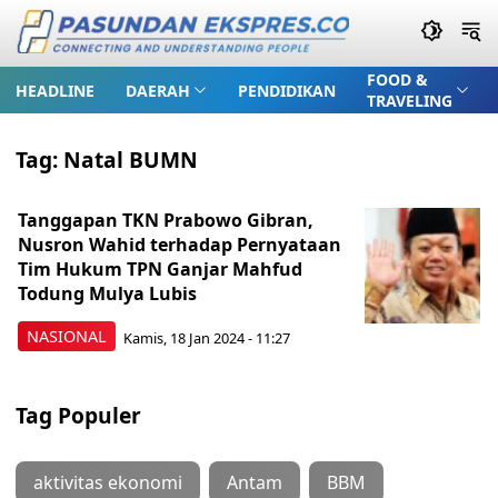
FOOD &
HEADLINE
DAERAH
PENDIDIKAN
TRAVELING
Tag:
Natal BUMN
Tanggapan TKN Prabowo Gibran,
Nusron Wahid terhadap Pernyataan
Tim Hukum TPN Ganjar Mahfud
Todung Mulya Lubis
NASIONAL
Kamis, 18 Jan 2024 - 11:27
Tag Populer
aktivitas ekonomi
Antam
BBM