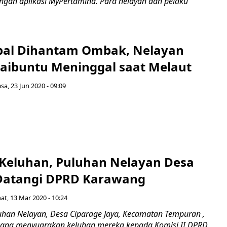
engan aplikasi MyPertamina. Para nelayan dan pelaku
pal Dihantam Ombak, Nelayan
aibuntu Meninggal saat Melaut
asa, 23 Jun 2020 - 09:09
Keluhan, Puluhan Nelayan Desa
Datangi DPRD Karawang
at, 13 Mar 2020 - 10:24
an Nelayan, Desa Ciparage Jaya, Kecamatan Tempuran ,
ang menyuarakan keluhan mereka kepada Komisi II DPRD