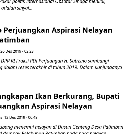
Pakar politik internasional Obsatar Sinaga menilai,
adalah sinyal...
no Perjuangkan Aspirasi Nelayan
Patimban
 26 Des 2019 - 02:23
PR RI Fraksi PDI Perjuangan H. Sutrisno sambangi
 dalam reses terakhir di tahun 2019. Dalam kunjunganya
angkapan Ikan Berkurang, Bupati
uangkan Aspirasi Nelayan
s, 12 Des 2019 - 06:48
ubang menemui nelayan di Dusun Genteng Desa Patimban
al dampak Pelabuhan Patimban pada para nelayan.