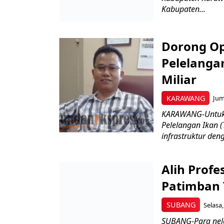
Kabupaten...
Dorong Op
Pelelanga
Miliar
KARAWANG
Jum
KARAWANG-Untuk o
Pelelangan Ikan 
infrastruktur de
Alih Prof
Patimban
SUBANG
Selasa,
SUBANG-Para nela