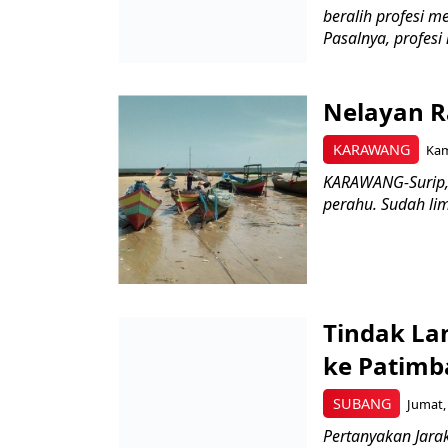
beralih profesi 
Pasalnya, profesi 
Nelayan R
KARAWANG
Kam
KARAWANG-Surip, 
perahu. Sudah lima
Tindak La
ke Patimb
SUBANG
Jumat,
Pertanyakan Jar