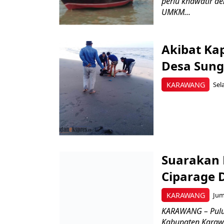
perlu khawatir d
UMKM...
Akibat Ka
Desa Sung
KARAWANG
Sel
Suarakan 
Ciparage 
KARAWANG
Jum
KARAWANG – Puluh
Kabupaten Karaw