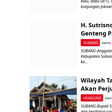
Riau, Rabu (8/1). 
kunjungan Jokowi 
H. Sutris
Genteng 
SUBANG
Kamis,
SUBANG-Anggota D
Kabupaten Subang
ke...
Wilayah T
Akan Perj
HEADLINE
Kami
SUBANG-Bupati S
dan berdialog so