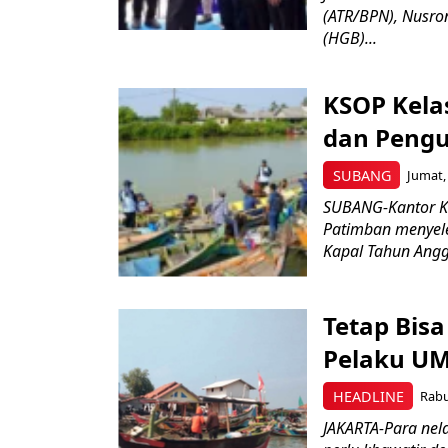
(ATR/BPN), Nusro
(HGB)...
KSOP Kelas
dan Pengu
SUBANG
Jumat,
SUBANG-Kantor Ke
Patimban menyele
Kapal Tahun Angga
Tetap Bisa
Pelaku UM
HEADLINE
Rabu
JAKARTA-Para nel