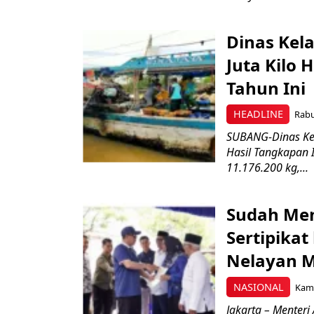
Dinas Kel
Juta Kilo 
Tahun Ini
HEADLINE
Rabu
SUBANG-Dinas Ke
Hasil Tangkapan 
11.176.200 kg,...
Sudah Mem
Sertipika
Nelayan 
NASIONAL
Kami
Jakarta – Menter