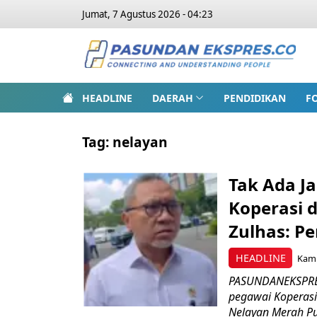
Jumat, 7 Agustus 2026 - 04:23
HEADLINE
DAERAH
PENDIDIKAN
F
Tag:
nelayan
Tak Ada J
Koperasi 
Zulhas: P
HEADLINE
Kami
PASUNDANEKSPRES
pegawai Koperas
Nelayan Merah Put