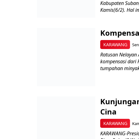
Kabupaten Subang
Kamis(6/2). Hal i
Kompensas
KARAWANG
Sen
Ratusan Nelayan
kompensasi dari 
tumpahan minyak 
Kunjungan
Cina
KARAWANG
Kam
KARAWANG-Presid