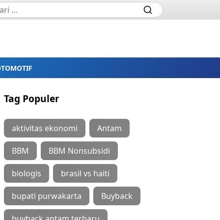
OTOMOTIF
Tag Populer
aktivitas ekonomi
Antam
BBM
BBM Nonsubsidi
biologis
brasil vs haiti
bupati purwakarta
Buyback
buyback antam terbaru