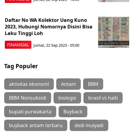
Daftar No WA Kolektor Uang Kuno
2023, Hubungi Nomornya Disini Bisa
Laku Tinggi Loh
FINANSIAL
Jumat, 22 Sep 2023 - 05:00
Tag Populer
aktivitas ekonomi
Antam
BBM
BBM Nonsubsidi
biologis
brasil vs haiti
bupati purwakarta
Buyback
buyback antam terbaru
dedi mulyadi