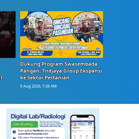
Dukung Program Swasembada
Pangan, Tridjaya Group Ekspansi
l
ke Sektor Pertanian
5 Aug 2026, 7:38 AM