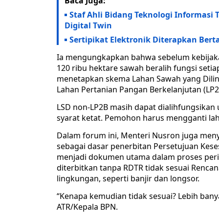
Baca Juga:
Staf Ahli Bidang Teknologi Informasi
Digital Twin
Sertipikat Elektronik Diterapkan Ber
Ia mengungkapkan bahwa sebelum kebijakan 
120 ribu hektare sawah beralih fungsi seti
menetapkan skema Lahan Sawah yang Dilindu
Lahan Pertanian Pangan Berkelanjutan (LP2
LSD non-LP2B masih dapat dialihfungsikan 
syarat ketat. Pemohon harus mengganti lah
Dalam forum ini, Menteri Nusron juga meny
sebagai dasar penerbitan Persetujuan Kese
menjadi dokumen utama dalam proses peri
diterbitkan tanpa RDTR tidak sesuai Renc
lingkungan, seperti banjir dan longsor.
“Kenapa kemudian tidak sesuai? Lebih bany
ATR/Kepala BPN.