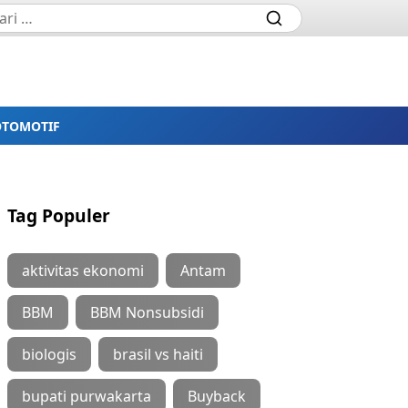
OTOMOTIF
Tag Populer
aktivitas ekonomi
Antam
BBM
BBM Nonsubsidi
biologis
brasil vs haiti
bupati purwakarta
Buyback