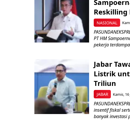
Sampoerna
Reskilling
NASIONAL
Kami
PASUNDANEKSPRES
PT HM Sampoerna
pekerja terdampa
Jabar Tawa
Listrik un
Triliun
JABAR
Kamis, 16 
PASUNDANEKSPRES
insentif fiskal s
banyak investasi 