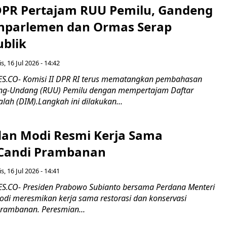
 DPR Pertajam RUU Pemilu, Gandeng
nparlemen dan Ormas Serap
ublik
s, 16 Jul 2026 - 14:42
.CO- Komisi II DPR RI terus mematangkan pembahasan
g-Undang (RUU) Pemilu dengan mempertajam Daftar
alah (DIM).Langkah ini dilakukan...
an Modi Resmi Kerja Sama
 Candi Prambanan
s, 16 Jul 2026 - 14:41
.CO- Presiden Prabowo Subianto bersama Perdana Menteri
odi meresmikan kerja sama restorasi dan konservasi
rambanan. Peresmian...