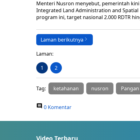
Menteri Nusron menyebut, pemerintah kin
Integrated Land Administration and Spatia
program ini, target nasional 2.000 RDTR hi
Laman berikutnya
Laman:
1
2
Tag:
ketahanan
nusron
Pangan
0 Komentar
Video Terbaru