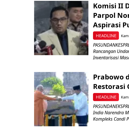
Komisi II
Parpol No
Aspirasi P
HEADLINE
Kami
PASUNDANKESPRES
Rancangan Undan
Inventarisasi Mas
Prabowo d
Restorasi
HEADLINE
Kami
PASUNDANEKSPRES
India Narendra M
Kompleks Candi P