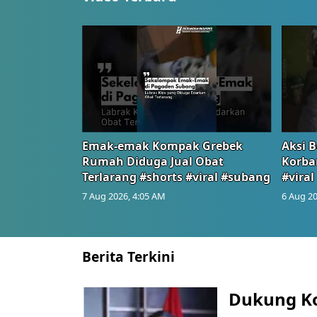
Emak-emak Kompak Grebek
Aksi B
Rumah Diduga Jual Obat
Korba
Terlarang #shorts #viral #subang
#viral
7 Aug 2026, 4:05 AM
6 Aug 20
Berita Terkini
Dukung K