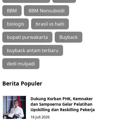
BBM
BBM Nonsubsidi
biologis
brasil vs haiti
bupati purwakarta
Buyback
buyback antam terbaru
dedi mulyadi
Berita Populer
Dukung Korban PHK, Kemnaker
dan Sampoerna Gelar Pelatihan
Upskilling dan Reskilling Pekerja
16 Juli 2026