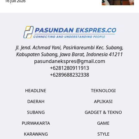
16 Juli 2026
Jl. Jend. Achmad Yani, Pasirkareumbi
Kec. Subang,
Kabupaten Subang, Jawa Barat
,
Indonesia
41211
pasundanekspres@gmail.com
+6281280911913
+6289688232338
HEADLINE
TEKNOLOGI
DAERAH
APLIKASI
SUBANG
GADGET & TEKNO
PURWAKARTA
GAME
KARAWANG
STYLE