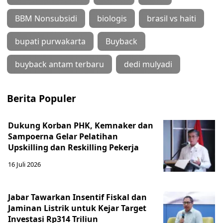
BBM Nonsubsidi
biologis
brasil vs haiti
bupati purwakarta
Buyback
buyback antam terbaru
dedi mulyadi
Berita Populer
Dukung Korban PHK, Kemnaker dan
Sampoerna Gelar Pelatihan
Upskilling dan Reskilling Pekerja
16 Juli 2026
Jabar Tawarkan Insentif Fiskal dan
Jaminan Listrik untuk Kejar Target
Investasi Rp314 Triliun