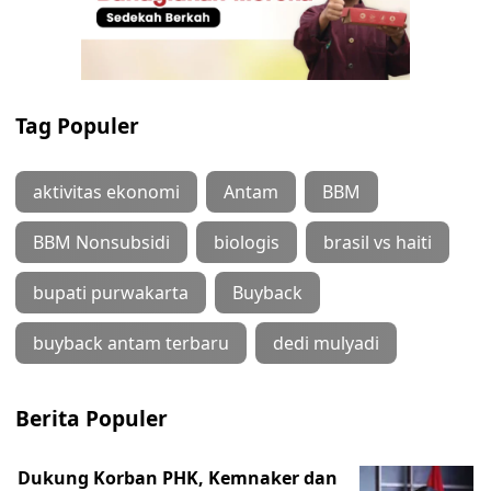
Tag Populer
aktivitas ekonomi
Antam
BBM
BBM Nonsubsidi
biologis
brasil vs haiti
bupati purwakarta
Buyback
buyback antam terbaru
dedi mulyadi
Berita Populer
Dukung Korban PHK, Kemnaker dan