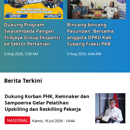
Dukung Program
Bincang-bincang
Swasembada Pangan,
Pasundan: Bersama
Tridjaya Group Ekspansi
anggota DPRD Kab.
ke Sektor Pertanian
Subang Fraksi PKB
5 Aug 2026, 7:38 AM
5 Aug 2026, 4:44 AM
Berita Terkini
Dukung Korban PHK, Kemnaker dan
Sampoerna Gelar Pelatihan
Upskilling dan Reskilling Pekerja
NASIONAL
Kamis, 16 Jul 2026 - 14:44