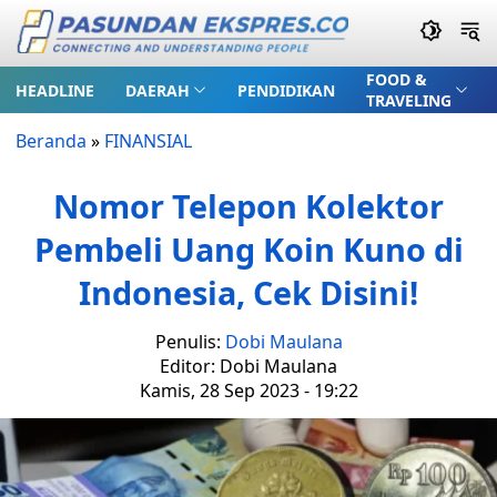
FOOD &
HEADLINE
DAERAH
PENDIDIKAN
TRAVELING
Beranda
»
FINANSIAL
Nomor Telepon Kolektor
Pembeli Uang Koin Kuno di
Indonesia, Cek Disini!
Penulis:
Dobi Maulana
Editor: Dobi Maulana
Kamis, 28 Sep 2023 - 19:22