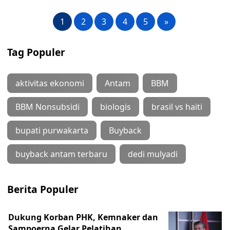
1
2
3
4
5
»
Tag Populer
aktivitas ekonomi
Antam
BBM
BBM Nonsubsidi
biologis
brasil vs haiti
bupati purwakarta
Buyback
buyback antam terbaru
dedi mulyadi
Berita Populer
Dukung Korban PHK, Kemnaker dan
Sampoerna Gelar Pelatihan