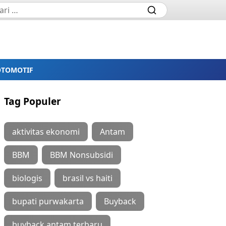
OTOMOTIF
Tag Populer
aktivitas ekonomi
Antam
BBM
BBM Nonsubsidi
biologis
brasil vs haiti
bupati purwakarta
Buyback
buyback antam terbaru