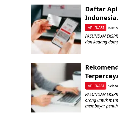
Daftar Apl
Indonesia.
APLIKASI
Kamis,
PASUNDAN EKSPRES
dan kadang dompet
Rekomenda
Terpercaya
APLIKASI
Selasa
PASUNDAN EKSPRES
orang untuk mem
membayar penuh..