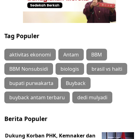
Tag Populer
aktivitas ekonomi
Antam
BBM
BBM Nonsubsidi
biologis
brasil vs haiti
bupati purwakarta
Buyback
buyback antam terbaru
dedi mulyadi
Berita Populer
Dukung Korban PHK, Kemnaker dan