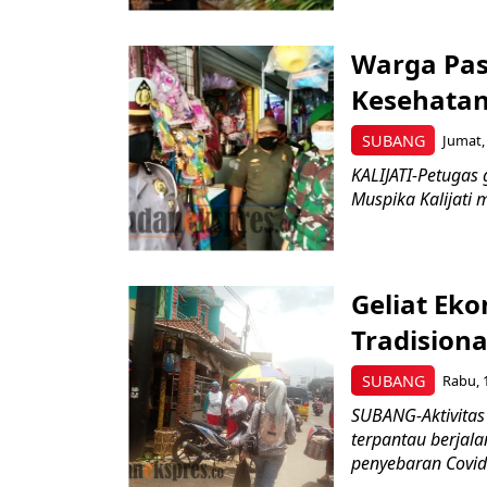
Warga Pas
Kesehatan
SUBANG
Jumat, 
KALIJATI-Petugas 
Muspika Kalijati m
Geliat Ek
Tradisiona
SUBANG
Rabu, 
SUBANG-Aktivitas 
terpantau berjala
penyebaran Covid-