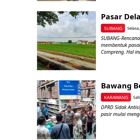
Pasar Del
SUBANG
Selasa,
SUBANG-Rencana
membentuk pasar 
Compreng. Hal ini
Bawang Bo
KARAWANG
Sab
DPRD Sidak Anti
pasir mulai menga