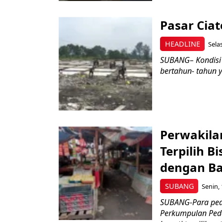
Pasar Cia
HEADLINE
Sela
SUBANG– Kondisi 
bertahun- tahun y
Perwakila
Terpilih 
dengan Ba
SUBANG
Senin, 
SUBANG-Para ped
Perkumpulan Peda