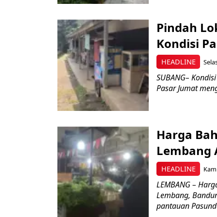
Pindah Lok
Kondisi Pa
HEADLINE
Sela
SUBANG– Kondisi t
Pasar Jumat meng
Harga Bah
Lembang 
HEADLINE
Kami
LEMBANG – Harga
Lembang, Bandun
pantauan Pasunda