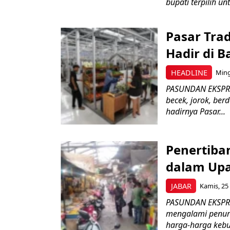
bupati terpilih unt
Pasar Trad
Hadir di 
HEADLINE
Ming
PASUNDAN EKSPRES
becek, jorok, ber
hadirnya Pasar...
Penertiba
dalam Upa
JABAR
Kamis, 25 
PASUNDAN EKSPRES
mengalami penuru
harga-harga kebu