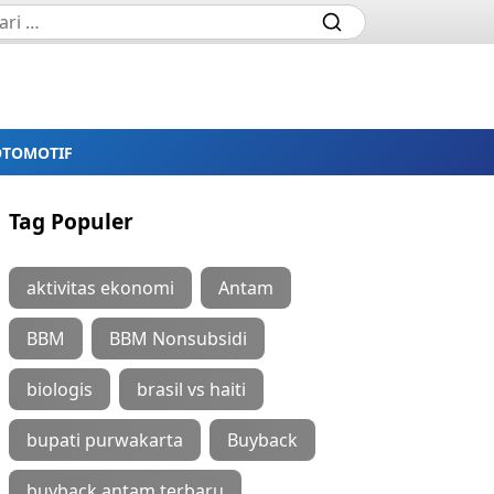
OTOMOTIF
Tag Populer
aktivitas ekonomi
Antam
BBM
BBM Nonsubsidi
biologis
brasil vs haiti
bupati purwakarta
Buyback
buyback antam terbaru