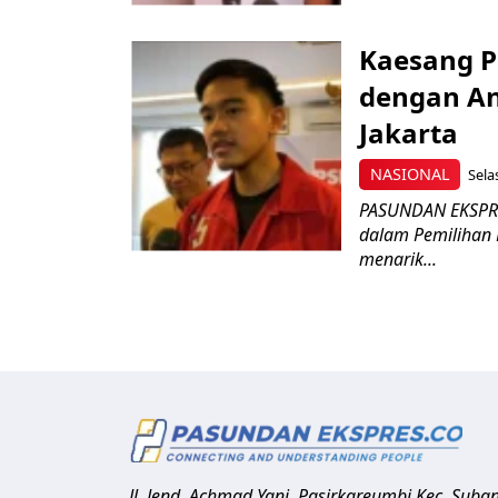
Kaesang P
dengan An
Jakarta
NASIONAL
Sela
PASUNDAN EKSPRE
dalam Pemilihan 
menarik...
Jl. Jend. Achmad Yani, Pasirkareumbi
Kec. Suba