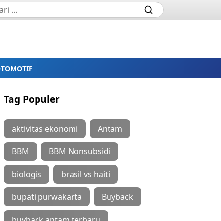
OTOMOTIF
Tag Populer
aktivitas ekonomi
Antam
BBM
BBM Nonsubsidi
biologis
brasil vs haiti
bupati purwakarta
Buyback
buyback antam terbaru