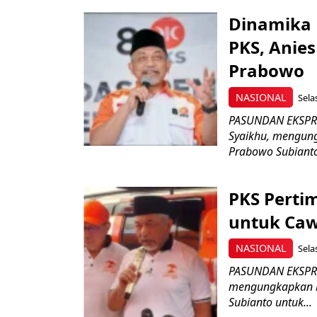
Dinamika P
PKS, Anie
Prabowo
NASIONAL
Sela
PASUNDAN EKSPRES
Syaikhu, mengun
Prabowo Subianto
PKS Perti
untuk Caw
NASIONAL
Sela
PASUNDAN EKSPRES
mengungkapkan b
Subianto untuk...