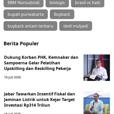
BBM Nonsubsidi
biologis
brasil vs haiti
bupati purwakarta
Buyback
buyback antam terbaru
dedi mulyadi
Berita Populer
Dukung Korban PHK, Kemnaker dan
Sampoerna Gelar Pelatihan
Upskilling dan Reskilling Pekerja
16 Juli 2026
Jabar Tawarkan Insentif Fiskal dan
Jaminan Listrik untuk Kejar Target
Investasi Rp314 Triliun
16 Juli 2026