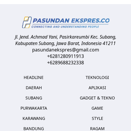
Jl. Jend. Achmad Yani, Pasirkareumbi
Kec. Subang,
Kabupaten Subang, Jawa Barat
,
Indonesia
41211
pasundanekspres@gmail.com
+6281280911913
+6289688232338
HEADLINE
TEKNOLOGI
DAERAH
APLIKASI
SUBANG
GADGET & TEKNO
PURWAKARTA
GAME
KARAWANG
STYLE
BANDUNG
RAGAM