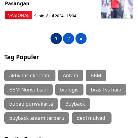
Pasangan
NASIONAL
Senin, 8 Jul 2024 - 15:04
1
2
»
Tag Populer
aktivitas ekonomi
Antam
BBM
BBM Nonsubsidi
biologis
brasil vs haiti
bupati purwakarta
Buyback
buyback antam terbaru
dedi mulyadi