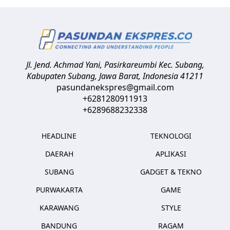
Jl. Jend. Achmad Yani, Pasirkareumbi
Kec. Subang,
Kabupaten Subang, Jawa Barat
,
Indonesia
41211
pasundanekspres@gmail.com
+6281280911913
+6289688232338
HEADLINE
TEKNOLOGI
DAERAH
APLIKASI
SUBANG
GADGET & TEKNO
PURWAKARTA
GAME
KARAWANG
STYLE
BANDUNG
RAGAM