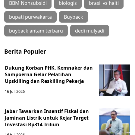
BBM Nonsubsidi
biologis
brasil vs haiti
bupati purwakarta
Buyback
buyback antam terbaru
dedi mulyadi
Berita Populer
Dukung Korban PHK, Kemnaker dan
Sampoerna Gelar Pelatihan
Upskilling dan Reskilling Pekerja
16 Juli 2026
Jabar Tawarkan Insentif Fiskal dan
Jaminan Listrik untuk Kejar Target
Investasi Rp314 Triliun
16 Juli 2026