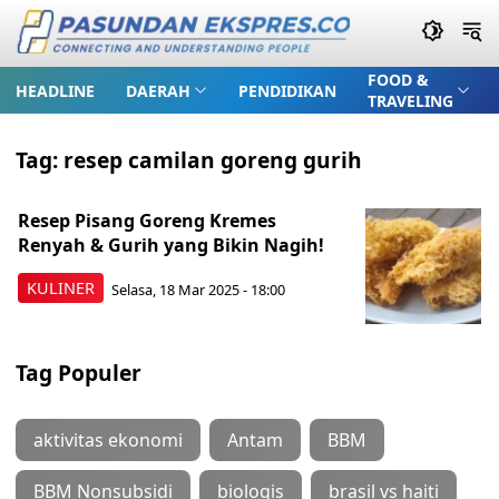
FOOD &
HEADLINE
DAERAH
PENDIDIKAN
TRAVELING
Tag:
resep camilan goreng gurih
Resep Pisang Goreng Kremes
Renyah & Gurih yang Bikin Nagih!
KULINER
Selasa, 18 Mar 2025 - 18:00
Tag Populer
aktivitas ekonomi
Antam
BBM
BBM Nonsubsidi
biologis
brasil vs haiti