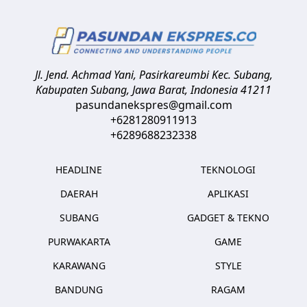
Jl. Jend. Achmad Yani, Pasirkareumbi
Kec. Subang,
Kabupaten Subang, Jawa Barat
,
Indonesia
41211
pasundanekspres@gmail.com
+6281280911913
+6289688232338
HEADLINE
TEKNOLOGI
DAERAH
APLIKASI
SUBANG
GADGET & TEKNO
PURWAKARTA
GAME
KARAWANG
STYLE
BANDUNG
RAGAM