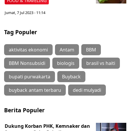
FOOD & TRAVELING
Jumat, 7 Jul 2023 - 11:14
Tag Populer
aktivitas ekonomi
Antam
BBM
BBM Nonsubsidi
biologis
brasil vs haiti
bupati purwakarta
Buyback
buyback antam terbaru
dedi mulyadi
Berita Populer
Dukung Korban PHK, Kemnaker dan