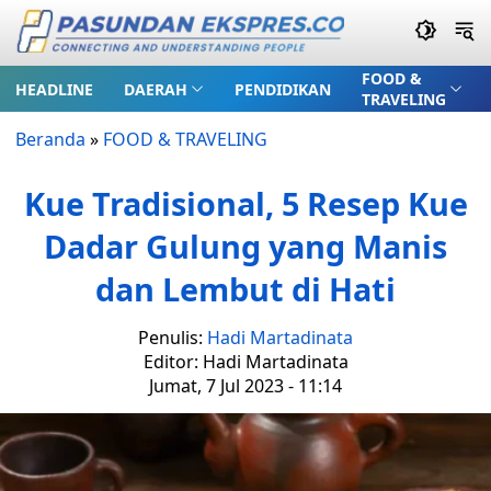
FOOD &
HEADLINE
DAERAH
PENDIDIKAN
TRAVELING
Beranda
»
FOOD & TRAVELING
Kue Tradisional, 5 Resep Kue
Dadar Gulung yang Manis
dan Lembut di Hati
Penulis:
Hadi Martadinata
Editor: Hadi Martadinata
Jumat, 7 Jul 2023 - 11:14