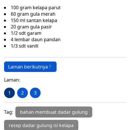
100 gram kelapa parut
60 gram gula merah
150 ml santan kelapa
20 gram gula pasir
1/2 sdt garam
4 lembar daun pandan
1/3 sdt vanili
Laman berikutnya
Laman:
1
2
3
Tag:
bahan membuat dadar gulung
resep dadar gulung isi kelapa