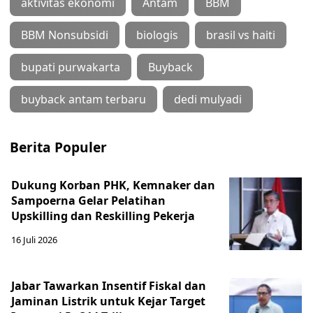
aktivitas ekonomi
Antam
BBM
BBM Nonsubsidi
biologis
brasil vs haiti
bupati purwakarta
Buyback
buyback antam terbaru
dedi mulyadi
Berita Populer
Dukung Korban PHK, Kemnaker dan
Sampoerna Gelar Pelatihan
Upskilling dan Reskilling Pekerja
16 Juli 2026
Jabar Tawarkan Insentif Fiskal dan
Jaminan Listrik untuk Kejar Target