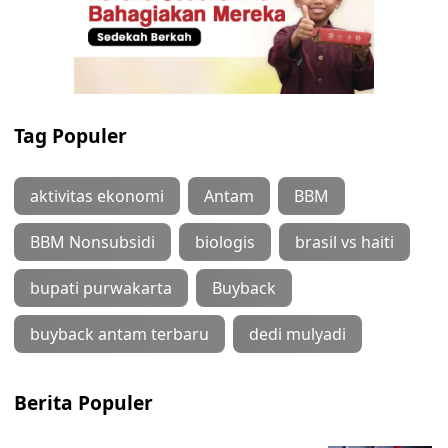
Tag Populer
aktivitas ekonomi
Antam
BBM
BBM Nonsubsidi
biologis
brasil vs haiti
bupati purwakarta
Buyback
buyback antam terbaru
dedi mulyadi
Berita Populer