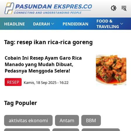
FOOD &
HEADLINE
DAERAH
PENDIDIKAN
TRAVELING
Tag:
resep ikan rica-rica goreng
Cobain Ini Resep Ayam Garo Rica
Manado yang Mudah Dibuat,
Pedasnya Menggoda Selera!
RESEP
Kamis, 18 Sep 2025 - 16:22
Tag Populer
aktivitas ekonomi
Antam
BBM