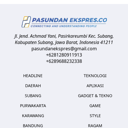
Jl. Jend. Achmad Yani, Pasirkareumbi
Kec. Subang,
Kabupaten Subang, Jawa Barat
,
Indonesia
41211
pasundanekspres@gmail.com
+6281280911913
+6289688232338
HEADLINE
TEKNOLOGI
DAERAH
APLIKASI
SUBANG
GADGET & TEKNO
PURWAKARTA
GAME
KARAWANG
STYLE
BANDUNG
RAGAM