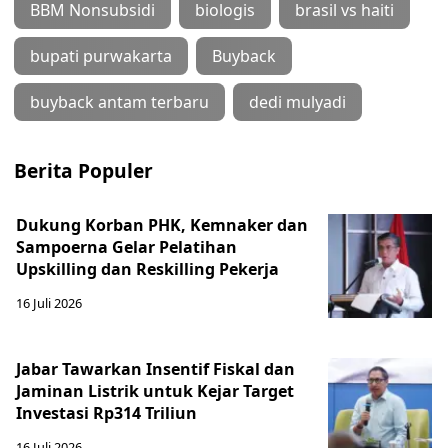
BBM Nonsubsidi
biologis
brasil vs haiti
bupati purwakarta
Buyback
buyback antam terbaru
dedi mulyadi
Berita Populer
Dukung Korban PHK, Kemnaker dan
Sampoerna Gelar Pelatihan
Upskilling dan Reskilling Pekerja
16 Juli 2026
Jabar Tawarkan Insentif Fiskal dan
Jaminan Listrik untuk Kejar Target
Investasi Rp314 Triliun
16 Juli 2026