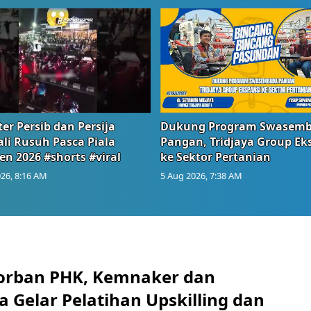
er Persib dan Persija
Dukung Program Swasem
li Rusuh Pasca Piala
Pangan, Tridjaya Group Ek
en 2026 #shorts #viral
ke Sektor Pertanian
26, 8:16 AM
5 Aug 2026, 7:38 AM
orban PHK, Kemnaker dan
 Gelar Pelatihan Upskilling dan