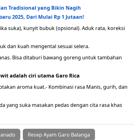
lan Tradisional yang Bikin Nagih
aru 2025, Dari Mulai Rp 1 Jutaan!
a suka), kunyit bubuk (opsional). Aduk rata, koreksi
k dan kuah mengental sesuai selera.
 panas. Bisa ditaburi bawang goreng untuk tambahan
awit adalah ciri utama Garo Rica
akan aroma kuat.- Kombinasi rasa Manis, gurih, dan
da yang suka masakan pedas dengan cita rasa khas
Manado
Resep Ayam Garo Balanga