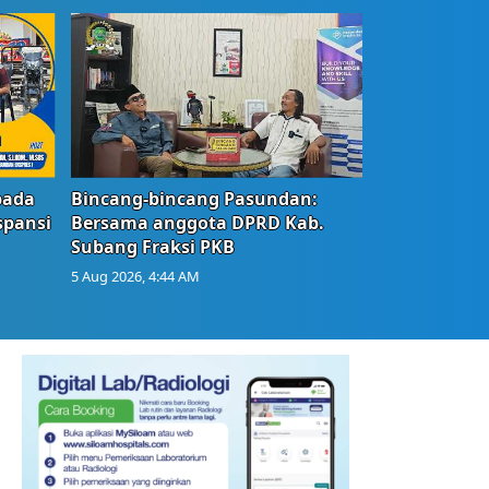
bada
Bincang-bincang Pasundan:
spansi
Bersama anggota DPRD Kab.
Subang Fraksi PKB
5 Aug 2026, 4:44 AM