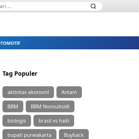
OTOMOTIF
Tag Populer
aktivitas ekonomi
Antam
BBM
BBM Nonsubsidi
biologis
brasil vs haiti
bupati purwakarta
Buyback