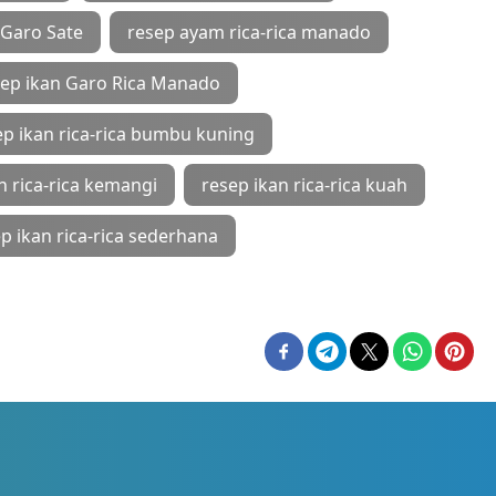
Garo Sate
resep ayam rica-rica manado
ep ikan Garo Rica Manado
p ikan rica-rica bumbu kuning
n rica-rica kemangi
resep ikan rica-rica kuah
p ikan rica-rica sederhana