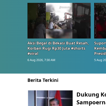
Aksi Begal di Bekasi Buat Resah,
Suport
Korban Rugi Rp30 Juta #shorts
Kemba
#viral
Presid
6 Aug 2026, 7:30 AM
5 Aug 20
Berita Terkini
Dukung K
Sampoerna