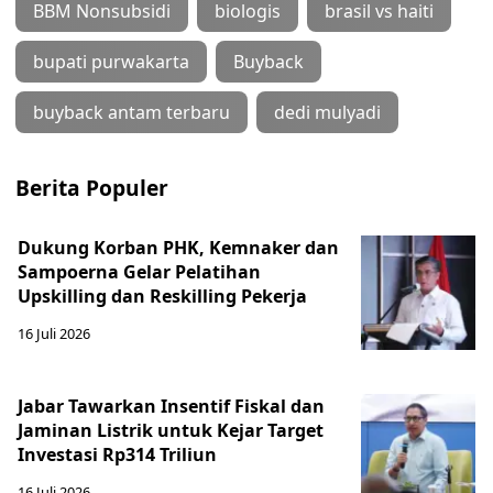
BBM Nonsubsidi
biologis
brasil vs haiti
bupati purwakarta
Buyback
buyback antam terbaru
dedi mulyadi
Berita Populer
Dukung Korban PHK, Kemnaker dan
Sampoerna Gelar Pelatihan
Upskilling dan Reskilling Pekerja
16 Juli 2026
Jabar Tawarkan Insentif Fiskal dan
Jaminan Listrik untuk Kejar Target
Investasi Rp314 Triliun
16 Juli 2026