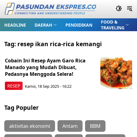
FOOD &
HEADLINE
DAERAH
PENDIDIKAN
TRAVELING
Tag:
resep ikan rica-rica kemangi
Cobain Ini Resep Ayam Garo Rica
Manado yang Mudah Dibuat,
Pedasnya Menggoda Selera!
RESEP
Kamis, 18 Sep 2025 - 16:22
Tag Populer
aktivitas ekonomi
Antam
BBM