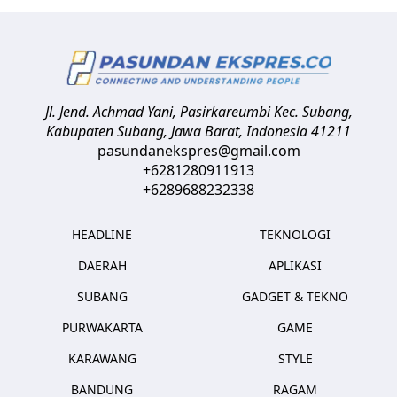
Jl. Jend. Achmad Yani, Pasirkareumbi
Kec. Subang,
Kabupaten Subang, Jawa Barat
,
Indonesia
41211
pasundanekspres@gmail.com
+6281280911913
+6289688232338
HEADLINE
TEKNOLOGI
DAERAH
APLIKASI
SUBANG
GADGET & TEKNO
PURWAKARTA
GAME
KARAWANG
STYLE
BANDUNG
RAGAM