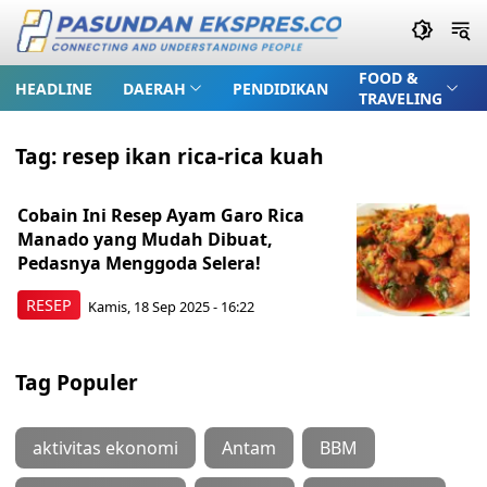
FOOD &
HEADLINE
DAERAH
PENDIDIKAN
TRAVELING
Tag:
resep ikan rica-rica kuah
Cobain Ini Resep Ayam Garo Rica
Manado yang Mudah Dibuat,
Pedasnya Menggoda Selera!
RESEP
Kamis, 18 Sep 2025 - 16:22
Tag Populer
aktivitas ekonomi
Antam
BBM