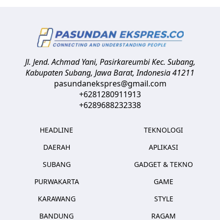
Jl. Jend. Achmad Yani, Pasirkareumbi
Kec. Subang,
Kabupaten Subang, Jawa Barat
,
Indonesia
41211
pasundanekspres@gmail.com
+6281280911913
+6289688232338
HEADLINE
TEKNOLOGI
DAERAH
APLIKASI
SUBANG
GADGET & TEKNO
PURWAKARTA
GAME
KARAWANG
STYLE
BANDUNG
RAGAM