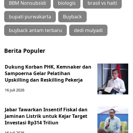
BBM Nonsubsidi
biologis
brasil vs haiti
bupati purwakarta
Buyback
buyback antam terbaru
dedi mulyadi
Berita Populer
Dukung Korban PHK, Kemnaker dan
Sampoerna Gelar Pelatihan
Upskilling dan Reskilling Pekerja
16 Juli 2026
Jabar Tawarkan Insentif Fiskal dan
Jaminan Listrik untuk Kejar Target
Investasi Rp314 Triliun
16 Juli 2026