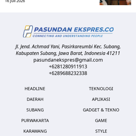
16 Juli 2026
Jl. Jend. Achmad Yani, Pasirkareumbi
Kec. Subang,
Kabupaten Subang, Jawa Barat
,
Indonesia
41211
pasundanekspres@gmail.com
+6281280911913
+6289688232338
HEADLINE
TEKNOLOGI
DAERAH
APLIKASI
SUBANG
GADGET & TEKNO
PURWAKARTA
GAME
KARAWANG
STYLE