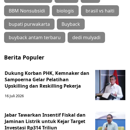
BBM Nonsubsidi
biologis
brasil vs haiti
bupati purwakarta
Buyback
buyback antam terbaru
dedi mulyadi
Berita Populer
Dukung Korban PHK, Kemnaker dan
Sampoerna Gelar Pelatihan
Upskilling dan Reskilling Pekerja
16 Juli 2026
Jabar Tawarkan Insentif Fiskal dan
Jaminan Listrik untuk Kejar Target
Investasi Rp314 Triliun