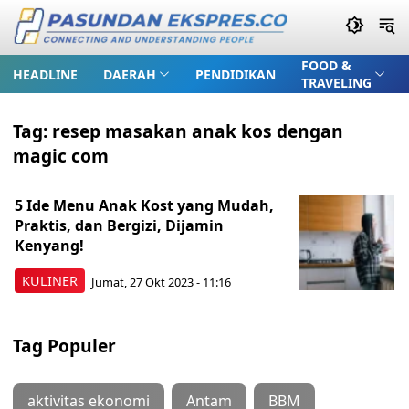
FOOD &
HEADLINE
DAERAH
PENDIDIKAN
TRAVELING
Tag:
resep masakan anak kos dengan
magic com
5 Ide Menu Anak Kost yang Mudah,
Praktis, dan Bergizi, Dijamin
Kenyang!
KULINER
Jumat, 27 Okt 2023 - 11:16
Tag Populer
aktivitas ekonomi
Antam
BBM