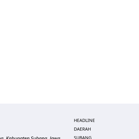
HEADLINE
DAERAH
SUBANG
ng, Kabupaten Subang, Jawa