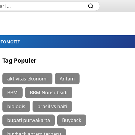
OTOMOTIF
Tag Populer
aktivitas ekonomi
Antam
BBM
BBM Nonsubsidi
biologis
brasil vs haiti
bupati purwakarta
Buyback
buyback antam terbaru