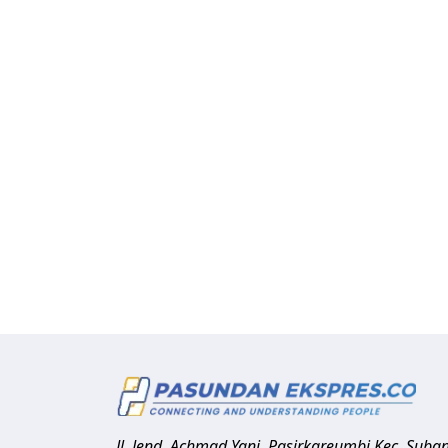
Jl. Jend. Achmad Yani, Pasirkareumbi
Kec. Suba