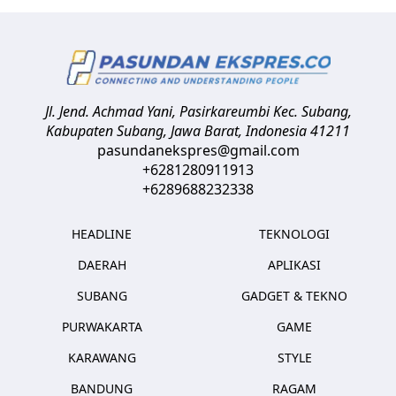
Jl. Jend. Achmad Yani, Pasirkareumbi
Kec. Subang,
Kabupaten Subang, Jawa Barat
,
Indonesia
41211
pasundanekspres@gmail.com
+6281280911913
+6289688232338
HEADLINE
TEKNOLOGI
DAERAH
APLIKASI
SUBANG
GADGET & TEKNO
PURWAKARTA
GAME
KARAWANG
STYLE
BANDUNG
RAGAM