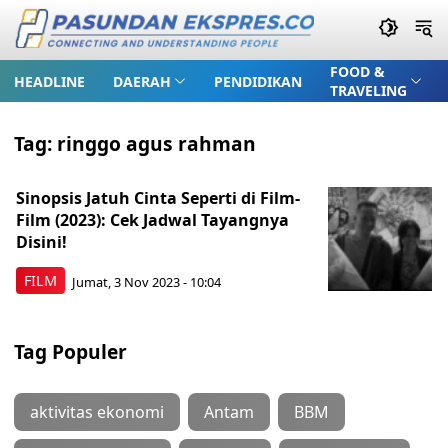
FOOD &
HEADLINE
DAERAH
PENDIDIKAN
TRAVELING
Tag:
ringgo agus rahman
Sinopsis Jatuh Cinta Seperti di Film-
Film (2023): Cek Jadwal Tayangnya
Disini!
FILM
Jumat, 3 Nov 2023 - 10:04
Tag Populer
aktivitas ekonomi
Antam
BBM