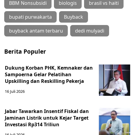
BBM Nonsubsidi
biologis
brasil vs haiti
bupati purwakarta
Buyback
buyback antam terbaru
dedi mulyadi
Berita Populer
Dukung Korban PHK, Kemnaker dan
Sampoerna Gelar Pelatihan
Upskilling dan Reskilling Pekerja
16 Juli 2026
Jabar Tawarkan Insentif Fiskal dan
Jaminan Listrik untuk Kejar Target
Investasi Rp314 Triliun
16 Juli 2026