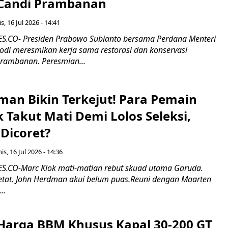
 Candi Prambanan
s, 16 Jul 2026 - 14:41
.CO- Presiden Prabowo Subianto bersama Perdana Menteri
odi meresmikan kerja sama restorasi dan konservasi
rambanan. Peresmian...
man Bikin Terkejut! Para Pemain
k Takut Mati Demi Lolos Seleksi,
Dicoret?
s, 16 Jul 2026 - 14:36
.CO-Marc Klok mati-matian rebut skuad utama Garuda.
 ketat. John Herdman akui belum puas.Reuni dengan Maarten
..
Harga BBM Khusus Kapal 30-200 GT