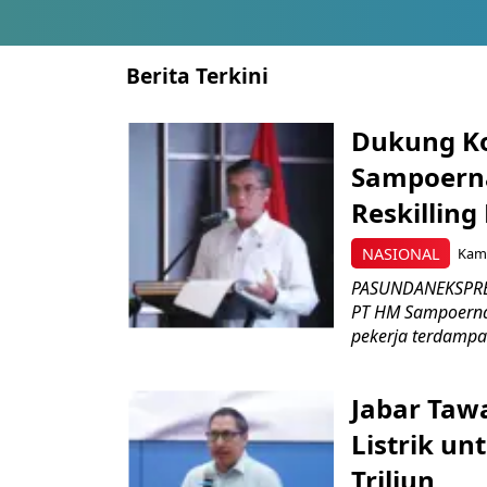
Berita Terkini
Dukung K
Sampoerna
Reskilling
NASIONAL
Kami
PASUNDANEKSPRES
PT HM Sampoerna
pekerja terdampa
Jabar Tawa
Listrik un
Triliun