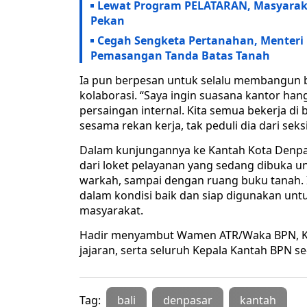
Lewat Program PELATARAN, Masyaraka
Pekan
Cegah Sengketa Pertanahan, Menteri 
Pemasangan Tanda Batas Tanah
Ia pun berpesan untuk selalu membangun b
kolaborasi. “Saya ingin suasana kantor han
persaingan internal. Kita semua bekerja d
sesama rekan kerja, tak peduli dia dari sek
Dalam kunjungannya ke Kantah Kota Denpas
dari loket pelayanan yang sedang dibuka u
warkah, sampai dengan ruang buku tanah. I
dalam kondisi baik dan siap digunakan un
masyarakat.
Hadir menyambut Wamen ATR/Waka BPN, Kepa
jajaran, serta seluruh Kepala Kantah BPN se-
Tag:
bali
denpasar
kantah