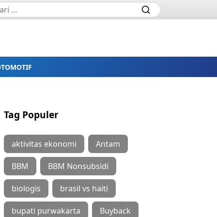
OTOMOTIF
Tag Populer
aktivitas ekonomi
Antam
BBM
BBM Nonsubsidi
biologis
brasil vs haiti
bupati purwakarta
Buyback