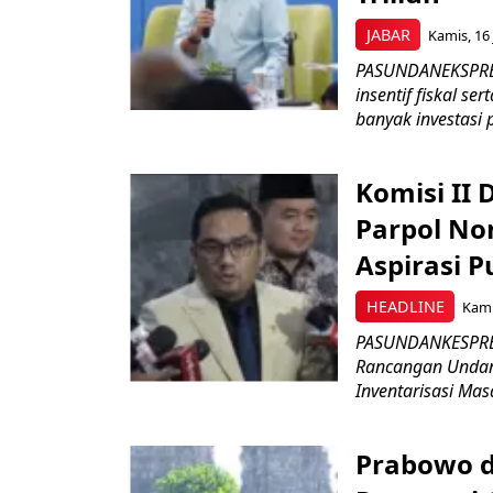
JABAR
Kamis, 16 
PASUNDANEKSPRES
insentif fiskal s
banyak investasi 
Komisi II
Parpol No
Aspirasi P
HEADLINE
Kami
PASUNDANKESPRES
Rancangan Undan
Inventarisasi Mas
Prabowo d