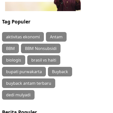
Tag Populer
aktivitas ekonomi
Antam
BBM
BBM Nonsubsidi
biologis
brasil vs haiti
bupati purwakarta
Buyback
buyback antam terbaru
dedi mulyadi
Berita Populer