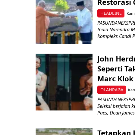
Restorasi
HEADLINE
Kami
PASUNDANEKSPRES
India Narendra M
Kompleks Candi P
John Herd
Seperti Ta
Marc Klok 
OLAHRAGA
Kami
PASUNDANEKSPRES
Seleksi berjalan
Paes, Dean James.
Tetapkan 