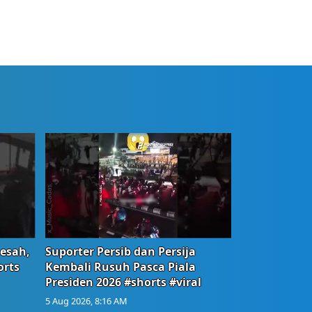
Resah,
Suporter Persib dan Persija
orts
Kembali Rusuh Pasca Piala
Presiden 2026 #shorts #viral
5 Aug 2026, 8:16 AM