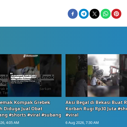
emak Kompak Grebek
Aksi Begal di Bekasi Buat 
 Diduga Jual Obat
Korban Rugi Rp30 Juta #sh
ang #shorts #viral #subang
#viral
26, 4:05 AM
6 Aug 2026, 7:30 AM