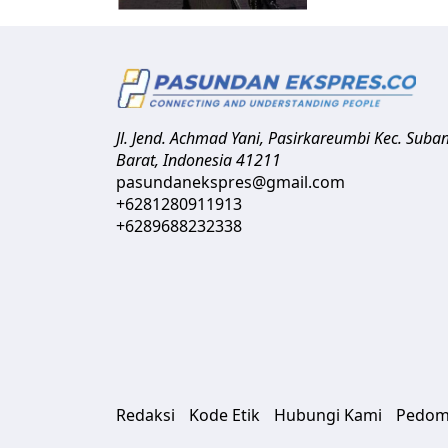
Jl. Jend. Achmad Yani, Pasirkareumbi
Kec. Suba
Barat
,
Indonesia
41211
pasundanekspres@gmail.com
+6281280911913
+6289688232338
Redaksi
Kode Etik
Hubungi Kami
Pedom