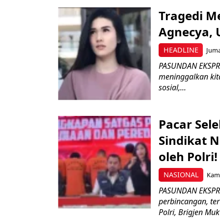
Tragedi M
Agnecya,
HEADLINE
Juma
PASUNDAN EKSPRES
meninggalkan kit
sosial,...
Pacar Sel
Sindikat 
oleh Polri
NASIONAL
Kami
PASUNDAN EKSPRE
perbincangan, te
Polri, Brigjen Mukt