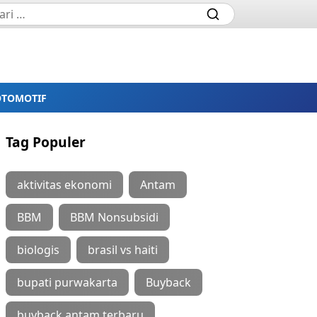
OTOMOTIF
Tag Populer
aktivitas ekonomi
Antam
BBM
BBM Nonsubsidi
biologis
brasil vs haiti
bupati purwakarta
Buyback
buyback antam terbaru