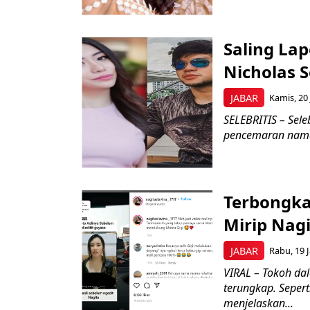
Saling Lap
Nicholas 
JABAR
Kamis, 20 
SELEBRITIS – Sel
pencemaran nama 
Terbongka
Mirip Nagi
JABAR
Rabu, 19 J
VIRAL – Tokoh dal
terungkap. Seper
menjelaskan...