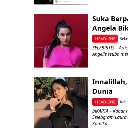
Suka Berp
Angela Bi
HEADLINE
Selas
SELEBRITIS – Arti
Angelie tetiba men
Innalilla
Dunia
HEADLINE
Rabu
JAKARTA – Kabar 
Selebgram Laura 
Komika...