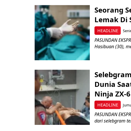
Seorang S
Lemak Di 
HEADLINE
Senin
PASUNDAN EKSPRES
Hasibuan (30), me
Selebgram
Dunia Saa
Ninja ZX-
HEADLINE
Juma
PASUNDAN EKSPRES
dari selebgram te