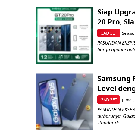
Siap Upgra
20 Pro, S
GADGET
Selasa,
PASUNDAN EKSPRES
harga update bul
Samsung R
Level den
GADGET
Jumat, 
PASUNDAN EKSPRE
terbarunya, Galax
standar di...