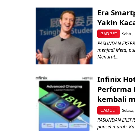
Era Smart
Yakin Kaca
GADGET
Sabtu, 
PASUNDAN EKSPRES
menjadi Meta, pu
Menurut...
Infinix Ho
Performa 
kembali 
GADGET
Selasa,
PASUNDAN EKSPRES
ponsel murah. Kal