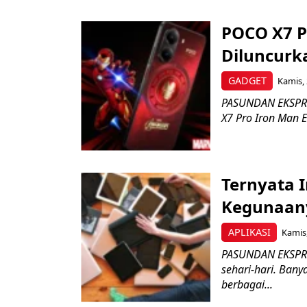
POCO X7 P
Diluncurk
GADGET
Kamis, 
PASUNDAN EKSPRES
X7 Pro Iron Man E
Ternyata 
Kegunaany
APLIKASI
Kamis,
PASUNDAN EKSPRES
sehari-hari. Ban
berbagai...