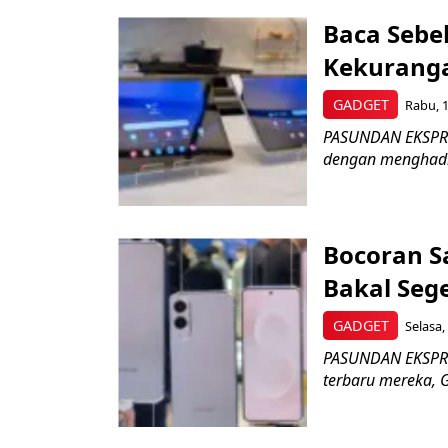
Baca Sebe
Kekuranga
GADGET
Rabu, 1
PASUNDAN EKSPRE
dengan menghadirk
Bocoran S
Bakal Sege
GADGET
Selasa,
PASUNDAN EKSPRE
terbaru mereka, G