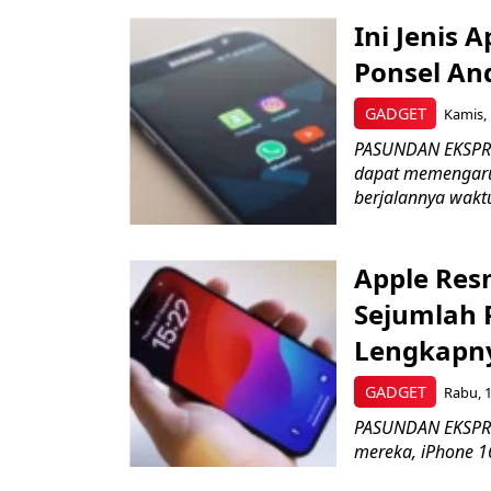
Ini Jenis 
Ponsel An
GADGET
Kamis, 
PASUNDAN EKSPRES
dapat memengaruh
berjalannya waktu
Apple Resm
Sejumlah 
Lengkapn
GADGET
Rabu, 1
PASUNDAN EKSPRES 
mereka, iPhone 1