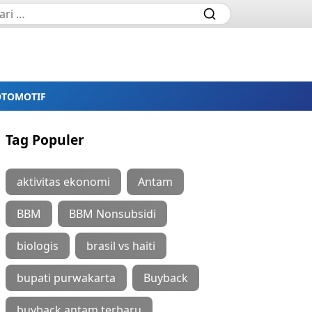
OTOMOTIF
Tag Populer
aktivitas ekonomi
Antam
BBM
BBM Nonsubsidi
biologis
brasil vs haiti
bupati purwakarta
Buyback
buyback antam terbaru