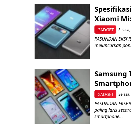
Spesifikas
Xiaomi Mix
GADGET
Selasa,
PASUNDAN EKSPRES
meluncurkan ponse
Samsung T
Smartphon
GADGET
Selasa,
PASUNDAN EKSPRE
paling laris sec
smartphone...