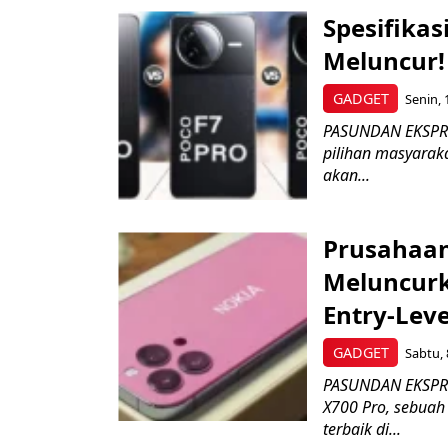
Spesifikas
Meluncur! 
GADGET
Senin, 
PASUNDAN EKSPRES
pilihan masyarak
akan...
Prusahaan
Meluncurk
Entry-Leve
GADGET
Sabtu, 
PASUNDAN EKSPRE
X700 Pro, sebuah
terbaik di...