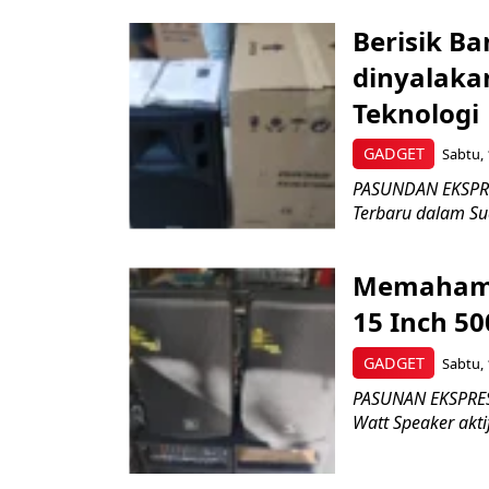
Berisik B
dinyalaka
Teknologi
GADGET
Sabtu, 
PASUNDAN EKSPRES
Terbaru dalam Sua
Memahami 
15 Inch 50
GADGET
Sabtu, 
PASUNAN EKSPRES
Watt Speaker akti