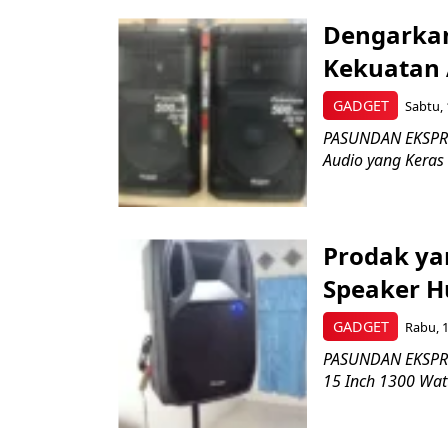
Dengarkan
Kekuatan 
GADGET
Sabtu, 
PASUNDAN EKSPRES
Audio yang Keras 
Prodak ya
Speaker H
GADGET
Rabu, 1
PASUNDAN EKSPRES
15 Inch 1300 Watt