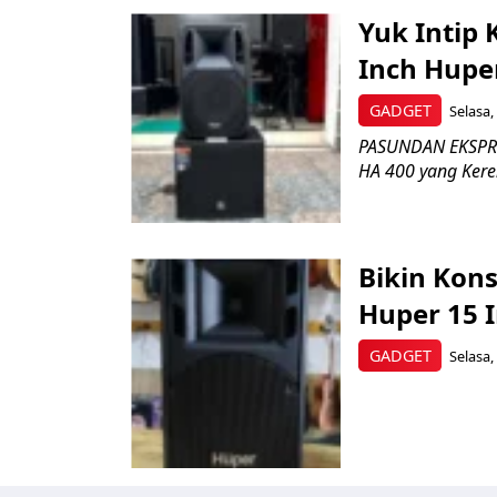
Yuk Intip 
Inch Hupe
GADGET
Selasa,
PASUNDAN EKSPRES
HA 400 yang Kere
Bikin Kon
Huper 15 I
GADGET
Selasa,