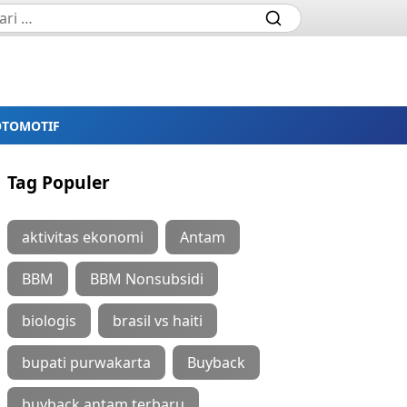
OTOMOTIF
Tag Populer
aktivitas ekonomi
Antam
BBM
BBM Nonsubsidi
biologis
brasil vs haiti
bupati purwakarta
Buyback
buyback antam terbaru