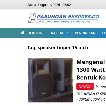
Sabtu, 8 Agustus 2026 - 06:02
HEADLINE
DAERAH
PENDIDIKAN
F
Tag:
speaker huper 15 inch
Mengenal 
1300 Watt
Bentuk K
GADGET
Minggu,
PASUNDAN EKSPRES
Kualitas Suara P