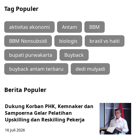
Tag Populer
aktivitas ekonomi
Antam
BBM
BBM Nonsubsidi
biologis
brasil vs haiti
bupati purwakarta
Buyback
buyback antam terbaru
dedi mulyadi
Berita Populer
Dukung Korban PHK, Kemnaker dan
Sampoerna Gelar Pelatihan
Upskilling dan Reskilling Pekerja
16 Juli 2026