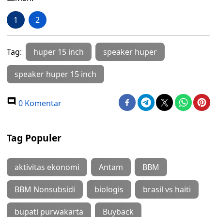
1
2
Tag:
huper 15 inch
speaker huper
speaker huper 15 inch
0 Komentar
Tag Populer
aktivitas ekonomi
Antam
BBM
BBM Nonsubsidi
biologis
brasil vs haiti
bupati purwakarta
Buyback