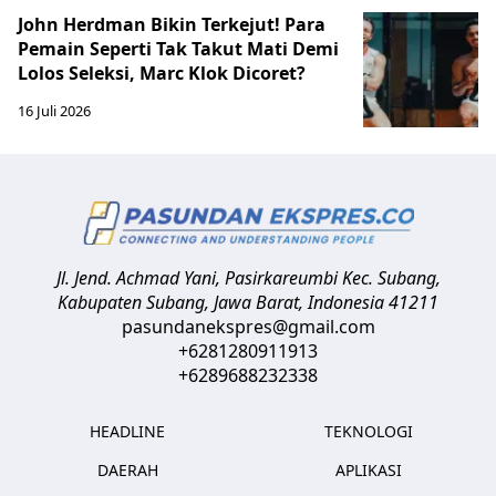
John Herdman Bikin Terkejut! Para
Pemain Seperti Tak Takut Mati Demi
Lolos Seleksi, Marc Klok Dicoret?
16 Juli 2026
Jl. Jend. Achmad Yani, Pasirkareumbi
Kec. Subang,
Kabupaten Subang, Jawa Barat
,
Indonesia
41211
pasundanekspres@gmail.com
+6281280911913
+6289688232338
HEADLINE
TEKNOLOGI
DAERAH
APLIKASI