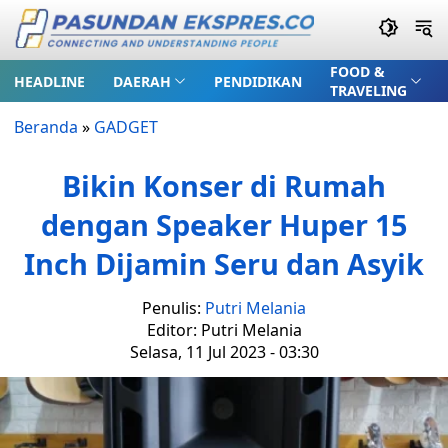
FOOD &
HEADLINE
DAERAH
PENDIDIKAN
TRAVELING
Beranda
»
GADGET
Bikin Konser di Rumah
dengan Speaker Huper 15
Inch Dijamin Seru dan Asyik
Penulis:
Putri Melania
Editor: Putri Melania
Selasa, 11 Jul 2023 - 03:30