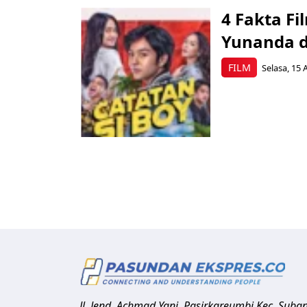
4 Fakta Fi
Yunanda d
FILM
Selasa, 15 
Jl. Jend. Achmad Yani, Pasirkareumbi
Kec. Suba