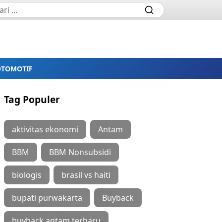
OTOMOTIF
Tag Populer
aktivitas ekonomi
Antam
BBM
BBM Nonsubsidi
biologis
brasil vs haiti
bupati purwakarta
Buyback
buyback antam terbaru