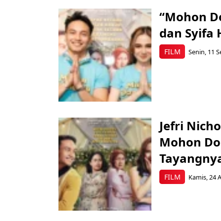
“Mohon Doa
dan Syifa
FILM
Senin, 11 S
Jefri Nich
Mohon Doa 
Tayangny
FILM
Kamis, 24 A