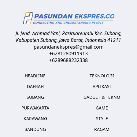
Jl. Jend. Achmad Yani, Pasirkareumbi
Kec. Subang,
Kabupaten Subang, Jawa Barat
,
Indonesia
41211
pasundanekspres@gmail.com
+6281280911913
+6289688232338
HEADLINE
TEKNOLOGI
DAERAH
APLIKASI
SUBANG
GADGET & TEKNO
PURWAKARTA
GAME
KARAWANG
STYLE
BANDUNG
RAGAM