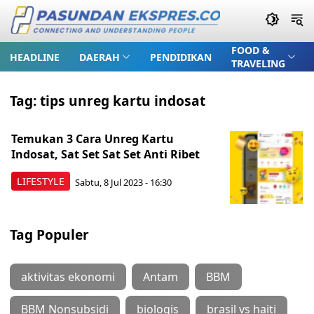
FOOD &
HEADLINE
DAERAH
PENDIDIKAN
TRAVELING
Tag:
tips unreg kartu indosat
Temukan 3 Cara Unreg Kartu
Indosat, Sat Set Sat Set Anti Ribet
LIFESTYLE
Sabtu, 8 Jul 2023 - 16:30
Tag Populer
aktivitas ekonomi
Antam
BBM
BBM Nonsubsidi
biologis
brasil vs haiti