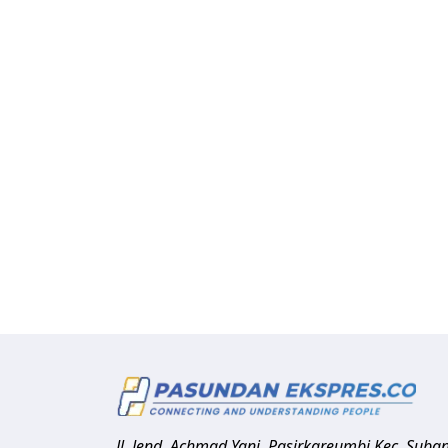
Jl. Jend. Achmad Yani, Pasirkareumbi
Kec. Suba