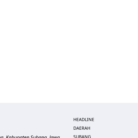
HEADLINE
DAERAH
SUBANG
ng, Kabupaten Subang, Jawa