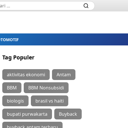
OTOMOTIF
Tag Populer
aktivitas ekonomi
Antam
BBM
BBM Nonsubsidi
biologis
brasil vs haiti
bupati purwakarta
Buyback
buyback antam terbaru