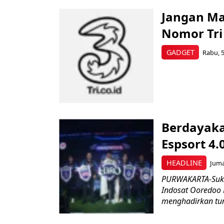
Jangan Mal
Nomor Tri
GADGET
Rabu, 5
Berdayaka
Espsort 4.
HEADLINE
Juma
PURWAKARTA-Suks
Indosat Ooredoo H
menghadirkan tur