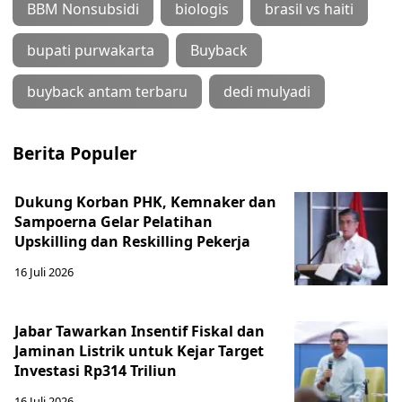
BBM Nonsubsidi
biologis
brasil vs haiti
bupati purwakarta
Buyback
buyback antam terbaru
dedi mulyadi
Berita Populer
Dukung Korban PHK, Kemnaker dan
Sampoerna Gelar Pelatihan
Upskilling dan Reskilling Pekerja
16 Juli 2026
Jabar Tawarkan Insentif Fiskal dan
Jaminan Listrik untuk Kejar Target
Investasi Rp314 Triliun
16 Juli 2026