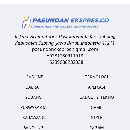
Jl. Jend. Achmad Yani, Pasirkareumbi
Kec. Subang,
Kabupaten Subang, Jawa Barat
,
Indonesia
41211
pasundanekspres@gmail.com
+6281280911913
+6289688232338
HEADLINE
TEKNOLOGI
DAERAH
APLIKASI
SUBANG
GADGET & TEKNO
PURWAKARTA
GAME
KARAWANG
STYLE
BANDUNG
RAGAM