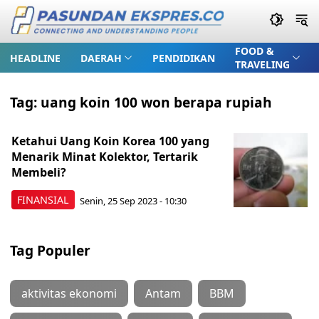
FOOD &
HEADLINE
DAERAH
PENDIDIKAN
TRAVELING
Tag:
uang koin 100 won berapa rupiah
Ketahui Uang Koin Korea 100 yang
Menarik Minat Kolektor, Tertarik
Membeli?
FINANSIAL
Senin, 25 Sep 2023 - 10:30
Tag Populer
aktivitas ekonomi
Antam
BBM