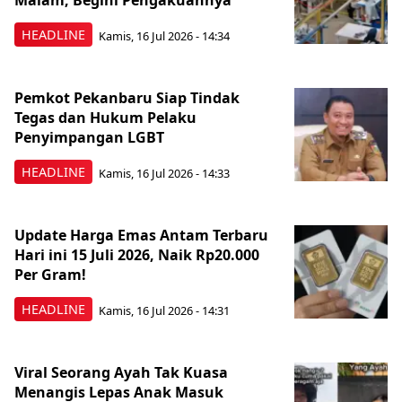
Malam, Begini Pengakuannya
HEADLINE
Kamis, 16 Jul 2026 - 14:34
Pemkot Pekanbaru Siap Tindak
Tegas dan Hukum Pelaku
Penyimpangan LGBT
HEADLINE
Kamis, 16 Jul 2026 - 14:33
Update Harga Emas Antam Terbaru
Hari ini 15 Juli 2026, Naik Rp20.000
Per Gram!
HEADLINE
Kamis, 16 Jul 2026 - 14:31
Viral Seorang Ayah Tak Kuasa
Menangis Lepas Anak Masuk