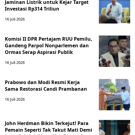
Jaminan Listrik untuk Kejar Target
Investasi Rp314 Triliun
16 Juli 2026
Komisi II DPR Pertajam RUU Pemilu,
Gandeng Parpol Nonparlemen dan
Ormas Serap Aspirasi Publik
16 Juli 2026
Prabowo dan Modi Resmi Kerja
Sama Restorasi Candi Prambanan
16 Juli 2026
John Herdman Bikin Terkejut! Para
Pemain Seperti Tak Takut Mati Demi