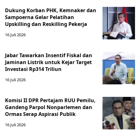
Dukung Korban PHK, Kemnaker dan
Sampoerna Gelar Pelatihan
Upskilling dan Reskilling Pekerja
16 Juli 2026
Jabar Tawarkan Insentif Fiskal dan
Jaminan Listrik untuk Kejar Target
Investasi Rp314 Triliun
16 Juli 2026
Komisi II DPR Pertajam RUU Pemilu,
Gandeng Parpol Nonparlemen dan
Ormas Serap Aspirasi Publik
16 Juli 2026