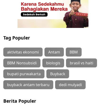
Tag Populer
aktivitas ekonomi
Antam
BBM
BBM Nonsubsidi
biologis
brasil vs haiti
bupati purwakarta
Buyback
buyback antam terbaru
dedi mulyadi
Berita Populer