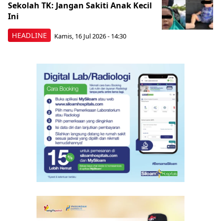
Sekolah TK: Jangan Sakiti Anak Kecil
Ini
HEADLINE
Kamis, 16 Jul 2026 - 14:30