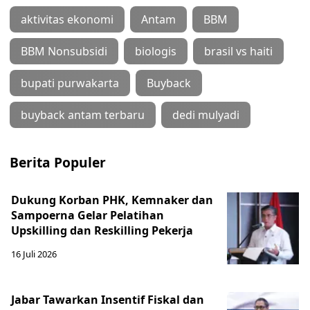
aktivitas ekonomi
Antam
BBM
BBM Nonsubsidi
biologis
brasil vs haiti
bupati purwakarta
Buyback
buyback antam terbaru
dedi mulyadi
Berita Populer
Dukung Korban PHK, Kemnaker dan
Sampoerna Gelar Pelatihan
Upskilling dan Reskilling Pekerja
16 Juli 2026
Jabar Tawarkan Insentif Fiskal dan