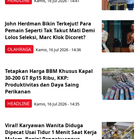
HEADLINE
Kamis, 16 Jul 2026 - 14:41
John Herdman Bikin Terkejut! Para
Pemain Seperti Tak Takut Mati Demi
Lolos Seleksi, Marc Klok Dicoret?
OLAHRAGA
Kamis, 16 Jul 2026 - 14:36
Tetapkan Harga BBM Khusus Kapal
30-200 GT Rp15 Ribu, KKP:
Produktivitas dan Daya Saing
Perikanan
HEADLINE
Kamis, 16 Jul 2026 - 14:35
Viral! Karyawan Wanita Diduga
Dipecat Usai Tidur 1 Menit Saat Kerja