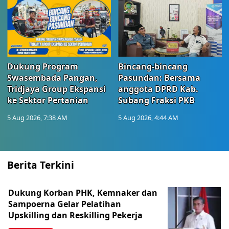
Dukung Program
Bincang-bincang
Swasembada Pangan,
Pasundan: Bersama
Tridjaya Group Ekspansi
anggota DPRD Kab.
ke Sektor Pertanian
Subang Fraksi PKB
5 Aug 2026, 7:38 AM
5 Aug 2026, 4:44 AM
Berita Terkini
Dukung Korban PHK, Kemnaker dan
Sampoerna Gelar Pelatihan
Upskilling dan Reskilling Pekerja